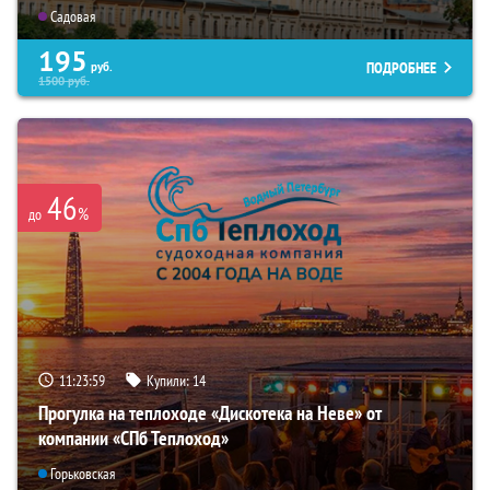
Садовая
195
ПОДРОБНЕЕ
руб.
1500
руб.
46
%
до
11:23:57
Купили:
14
Прогулка на теплоходе «Дискотека на Неве» от
компании «СПб Теплоход»
Горьковская