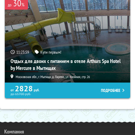
30
%
до
11:23:57
Купи первым!
Отдых для двоих с питанием в отеле Arthurs Spa Hotel
by Mercure в Мытищах
Московская обл., г. Мытищи, д. Ларево, ул. Хвойная, стр. 26
2828
ПОДРОБНЕЕ
от
руб.
до
65700
руб.
Компания