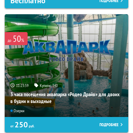
Бесплатно
ПОДРОБНЕЕ
50
%
до
11:23:57
Купили:
340
3 часа посещения аквапарка «Родео Драйв» для двоих
в будни и выходные
Озерки
250
ПОДРОБНЕЕ
от
руб.