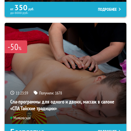
350
ПОДРОБНЕЕ
от
руб.
до
8000
руб.
-50
%
11:23:57
Получили:
1678
Спа-программы для одного и двоих, массаж в салоне
«СПА Тайские традиции»
Маяковская