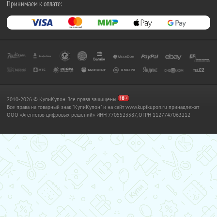
Принимаем к оплате:
2010-2026 © КупиКупон. Все права защищены.
Все права на товарный знак "КупиКупон" и на сайт www.kupikupon.ru принадлежат
OOO «Агентство цифровых решений» ИНН 7705523387, ОГРН 1127747063212