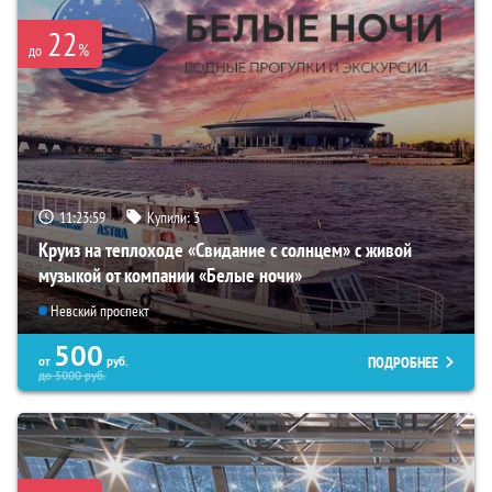
22
%
до
11:23:57
Купили:
3
Круиз на теплоходе «Свидание с солнцем» с живой
музыкой от компании «Белые ночи»
Невский проспект
500
ПОДРОБНЕЕ
от
руб.
до
5000
руб.