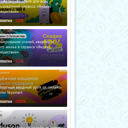
нирование отеля для всех
ьзователей сервиса «Яндекс
тешествия»
сплатно
-10%
нирование отелей, квартир и
го жилья в сервисе «Яндекс
тешествия»
сплатно
-12%
сплатный вводный урок от онлайн-
олы Skysmart
сплатно
-100%
зличные курсы от онлайн-академии