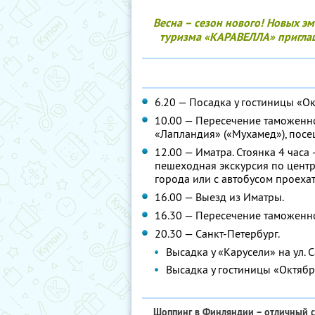
Весна – сезон нового! Новых э
туризма «КАРАВЕЛЛА» приглаш
6.20 — Посадка у гостиницы «Окт
10.00 — Пересечение таможенно
«Лапландия» («Мухамед»), посещ
12.00 — Иматра. Стоянка 4 часа
пешеходная экскурсия по центру
города или с автобусом проехат
16.00 — Выезд из Иматры.
16.30 — Пересечение таможенно
20.30 — Санкт-Петербург.
Высадка у «Карусели» на ул. С
Высадка у гостиницы «Октябрь
Шоппинг в Финляндии – отличный сп