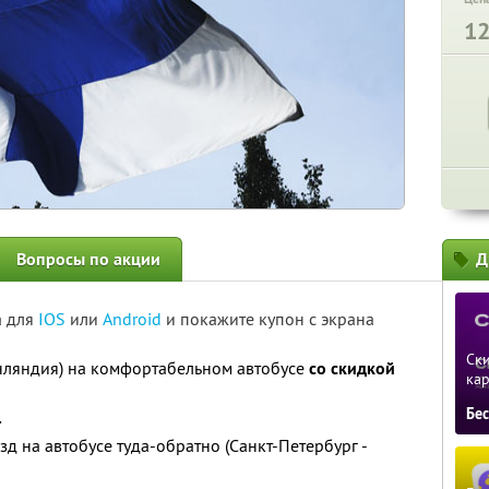
1
Вопросы по акции
Д
а для
IOS
или
Android
и покажите купон с экрана
Ски
нляндия) на комфортабельном автобусе
со скидкой
ка
Бе
.
зд на автобусе туда-обратно (Санкт-Петербург -