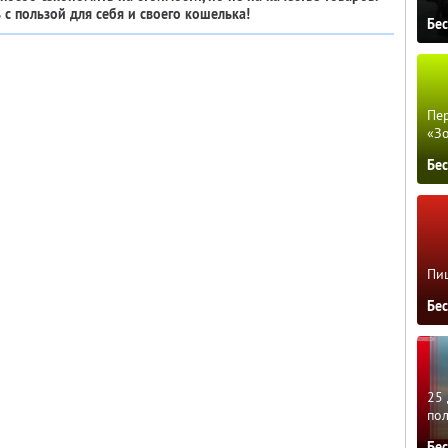
с пользой для себя и своего кошелька!
Бе
Пер
«З
Бе
Пиц
Бе
25 
по
Бе