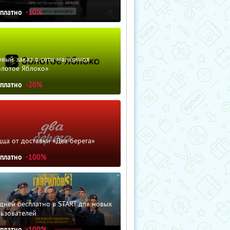
сплатно
-10%
вый заказ в сети магазинов
олотое Яблоко»
сплатно
-20%
ца от доставки «Два берега»
сплатно
-100%
дней бесплатно в START для новых
льзователей
сплатно
-100%