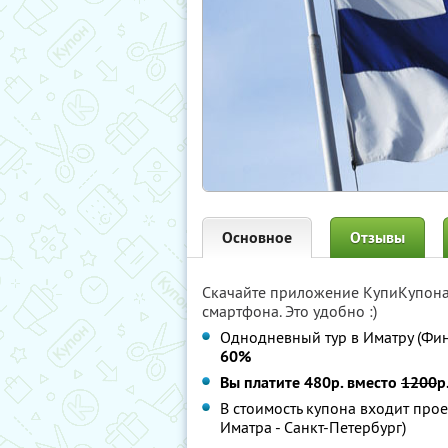
Основное
Отзывы
Скачайте приложение КупиКупон
смартфона. Это удобно :)
Однодневный тур в Иматру (Фи
60%
Вы платите 480р. вместо
1200
р
В стоимость купона входит прое
Иматра - Санкт-Петербург)