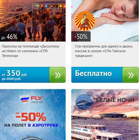
46
%
-50
%
до
Прогулка на теплоходе «Дискотека
Спа-программы для одного и двоих,
11:16:52
Купили:
14
11:16:52
Получили:
1679
на Неве» от компании «СПб
массаж в салоне «СПА Тайские
Горьковская
Маяковская
Теплоход»
традиции»
350
Бесплатно
от
руб.
до
8000
руб.