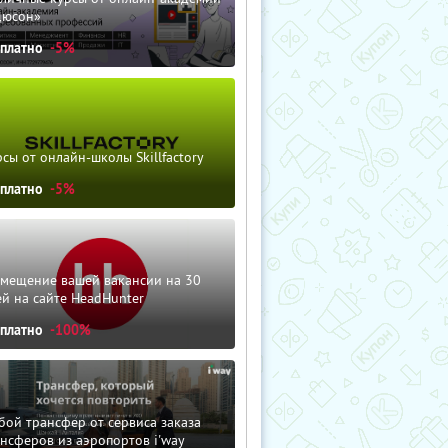
дюсон»
сплатно
-5%
сы от онлайн-школы Skillfactory
сплатно
-5%
змещение вашей вакансии на 30
й на сайте HeadHunter
сплатно
-100%
ой трансфер от сервиса заказа
нсферов из аэропортов i'way