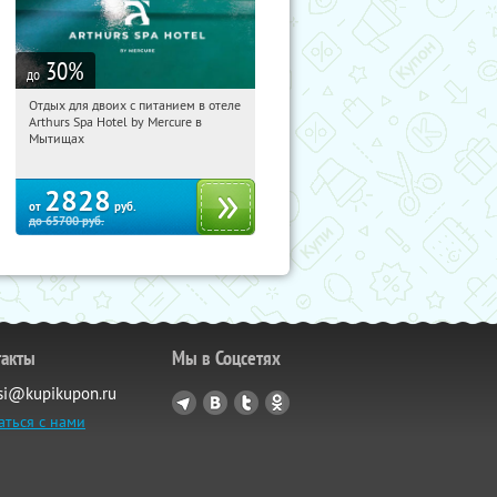
30
%
до
Отдых для двоих с питанием в отеле
11:16:52
Купи первым!
Arthurs Spa Hotel by Mercure в
Московская обл., г. Мытищи, д.
Мытищах
Ларево, ул. Хвойная, стр. 26
2828
от
руб.
до
65700
руб.
такты
Мы в Соцсетях
si@kupikupon.ru
аться с нами