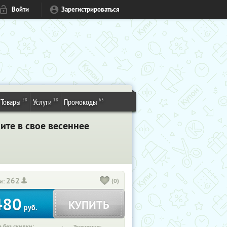
Войти
Зарегистрироваться
28
18
63
Товары
Услуги
Промокоды
ите в свое весеннее
262
(0)
и:
480
КУПИТЬ
руб.
 без скидки: