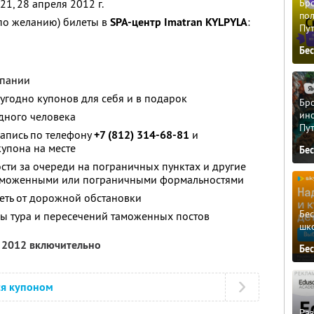
 21, 28 апреля 2012 г.
Бро
пол
по желанию) билеты в
SPA-центр Imatran KYLPYLA
:
Пу
Бе
мпании
угодно купонов для себя и в подарок
Бро
ино
дного человека
Пу
апись по телефону
+7 (812) 314-68-81
и
упона на месте
Бе
ости за очереди на пограничных пунктах и другие
 таможенными или пограничными формальностями
сеть от дорожной обстановки
Бе
 тура и пересечений таможенных постов
шк
я 2012 включительно
Бе
ся купоном
Ра