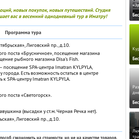
«Э
моций, новых покупок, новых путешествий. Студия
Бе
ает вас в весенний однодневный тур в Иматру!
Программа тура
ябрьская», Лиговский пр., д.10.
Кур
го поста «Брусничное», посещение магазина
ение рыбного магазина Disa’s Fish.
Бе
 — посещение SPA-центра Imatran KYLPYLA,
 города. Есть возможность остаться в центре
ь к SPA-центру Imatran KYLPYLA.
Ра
дне
го поста «Светогорск».
Бе
авушкина (высадки у ст.м. Черная Речка нет).
ская», Лиговский пр., д.10.
Люб
тра
особ сэкономить на стоимости, но не на качестве товаров.