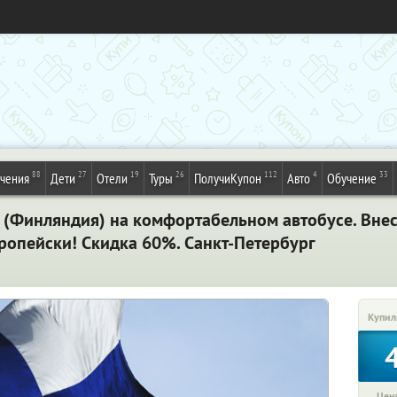
88
27
19
26
112
4
33
ечения
Дети
Отели
Туры
ПолучиКупон
Авто
Обучение
 (Финляндия) на комфортабельном автобусе. Внес
ропейски! Скидка 60%. Санкт-Петербург
Купил
Цена