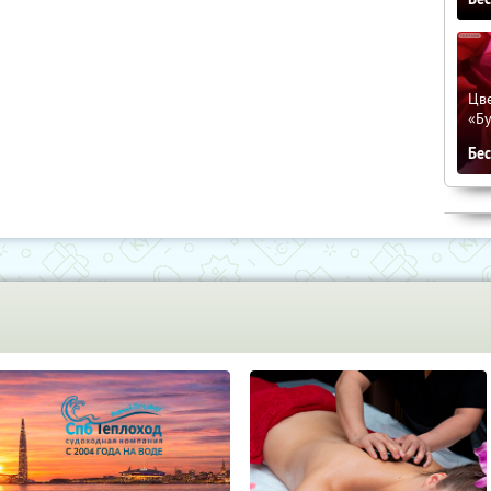
Цве
«Бу
Бе