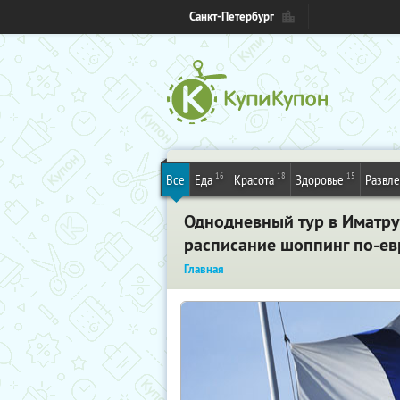
Санкт-Петербург
16
18
15
Все
Еда
Красота
Здоровье
Развл
Однодневный тур в Иматру
расписание шоппинг по-ев
Главная