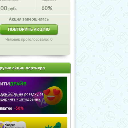
Экономия:
200
60%
руб.
Акция завершилась
ПОВТОРИТЬ АКЦИЮ
Человек проголосовало: 0
ругие акции партнера
дка 300р. на поездку от
ршеринга «Ситидрайв»
сплатно
-50%