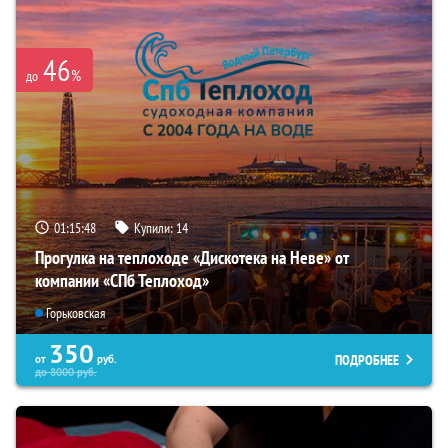
46
%
до
01:15:46
Купили:
14
Прогулка на теплоходе «Дискотека на Неве» от
компании «СПб Теплоход»
Горьковская
350
ПОДРОБНЕЕ
от
руб.
до
8000
руб.