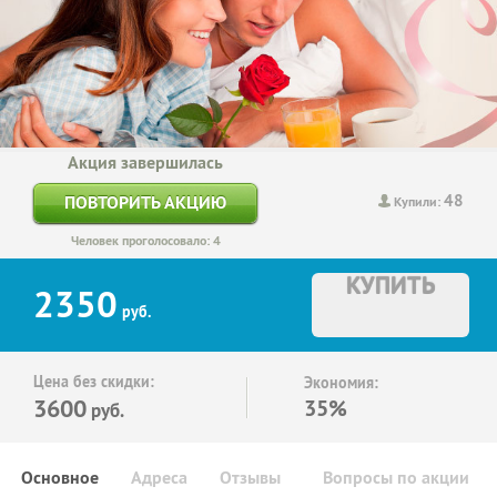
Акция завершилась
48
ПОВТОРИТЬ АКЦИЮ
Купили:
Человек проголосовало: 4
КУПИТЬ
2350
руб.
Цена без скидки:
Экономия:
3600
35%
руб.
Основное
Адреса
Отзывы
Вопросы по акции