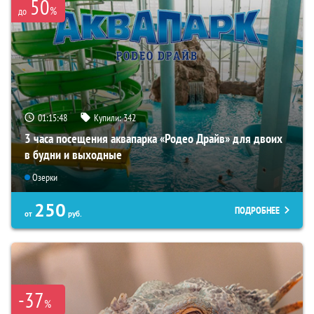
50
%
до
01:15:46
Купили:
342
3 часа посещения аквапарка «Родео Драйв» для двоих
в будни и выходные
Озерки
250
ПОДРОБНЕЕ
от
руб.
-37
%