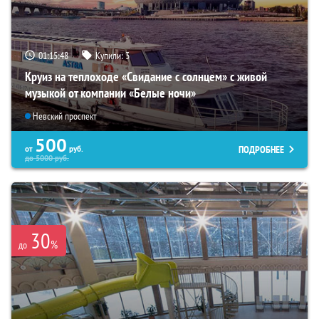
01:15:46
Купили:
3
Круиз на теплоходе «Свидание с солнцем» с живой
музыкой от компании «Белые ночи»
Невский проспект
500
ПОДРОБНЕЕ
от
руб.
до
5000
руб.
30
%
до