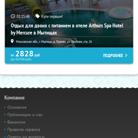
01:15:46
Купи первым!
Отдых для двоих с питанием в отеле Arthurs Spa Hotel
by Mercure в Мытищах
Московская обл., г. Мытищи, д. Ларево, ул. Хвойная, стр. 26
2828
ПОДРОБНЕЕ
от
руб.
до
65700
руб.
Компания
Основное
Публикации о нас
Вакансии
Правила сервиса
Ответы на вопросы