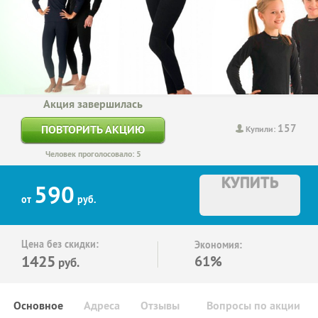
Акция завершилась
157
ПОВТОРИТЬ АКЦИЮ
Купили:
Человек проголосовало: 5
КУПИТЬ
590
от
руб.
Цена без скидки:
Экономия:
1425
61%
руб.
Основное
Адреса
Отзывы
Вопросы по акции