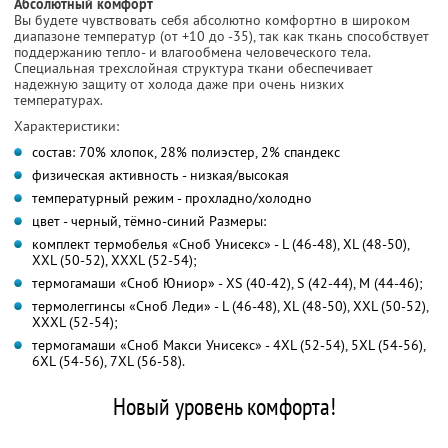
Абсолютный комфорт
Вы будете чувствовать себя абсолютно комфортно в широком
диапазоне температур (от +10 до -35), так как ткань способствует
поддержанию тепло- и влагообмена человеческого тела.
Специальная трехслойная структура ткани обеспечивает
надежную защиту от холода даже при очень низких
температурах.
Характеристики:
состав: 70% хлопок, 28% полиэстер, 2% спандекс
физическая активность - низкая/высокая
температурный режим - прохладно/холодно
цвет - черный, тёмно-синий Размеры:
комплект термобелья «Сноб Унисекс» - L (46-48), XL (48-50),
XXL (50-52), XХXL (52-54);
термогамаши «Сноб Юниор» - XS (40-42), S (42-44), M (44-46);
термолеггинсы «Сноб Леди» - L (46-48), XL (48-50), XXL (50-52),
XХXL (52-54);
термогамаши «Сноб Макси Унисекс» - 4XL (52-54), 5XL (54-56),
6XL (54-56), 7XL (56-58).
Новый уровень комфорта!