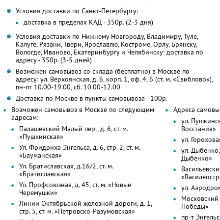
Условия доставки по Санкт-Петербургу:
доставка в пределах КАД - 350р. (2-3 дня)
Условия доставки по Нижнему Новгороду, Владимиру, Туле,
Калуге, Рязани, Твери, Ярославлю, Костроме, Орлу, Брянску,
Вологде, Иваново, Екатеринбургу и Челябинску: доставка по
адресу - 350р. (3-5 дней)
Возможен самовывоз со склада (бесплатно) в Москве по
адресу: ул. Верхоянская, д. 6, корп. 1, оф. 4, 6 (ст. м. «Свиблово»),
пн-пт 10.00-19.00, сб. 10.00-12.00
Доставка по Москве в пункты самовывоза - 100р.
Возможен самовывоз в Москве по следующим
Адреса самовы
адресам:
ул. Пушкинск
Палашевский Малый пер., д. 6, ст. м.
Восстания»
«Пушкинская»
ул. Горохова
Ул. Фридриха Энгельса, д. 6, стр. 2, ст. м.
ул. Дыбенко, 
«Бауманская»
Дыбенко»
Ул. Братиславская, д.16/2, ст. м.
Васильевский
«Братиславская»
«Василеостр
Ул. Профсоюзная, д. 45, ст. м. «Новые
ул. Аэродром
Черемушки»
Московский п
Линии Октябрьской железной дороги, д. 1,
Победы»
стр. 5, ст. м. «Петровско-Разумовская»
пр-т Энгельса,