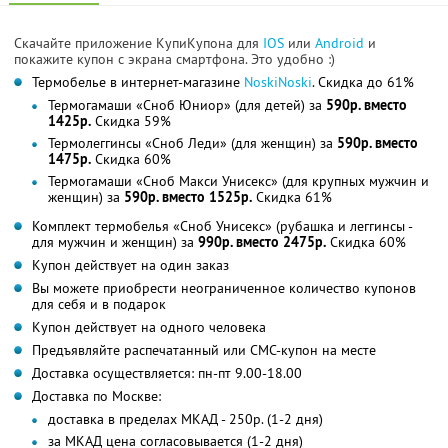
Скачайте приложение КупиКупона для
IOS
или
Android
и
покажите купон с экрана смартфона. Это удобно :)
Термобелье в интернет-магазине
NoskiNoski
. Скидка до 61%
Термогамаши «Сноб Юниор» (для детей) за
590р. вместо
1425р.
Скидка 59%
Термолеггинсы «Сноб Леди» (для женщин) за
590р. вместо
1475р.
Скидка 60%
Термогамаши «Сноб Макси Унисекс» (для крупных мужчин и
женщин) за
590р. вместо 1525р.
Скидка 61%
Комплект термобелья «Сноб Унисекс» (рубашка и леггинсы -
для мужчин и женщин) за
990р. вместо 2475р.
Скидка 60%
Купон действует на один заказ
Вы можете приобрести неограниченное количество купонов
для себя и в подарок
Купон действует на одного человека
Предъявляйте распечатанный или СМС-купон на месте
Доставка осуществляется: пн-пт 9.00-18.00
Доставка по Москве:
доставка в пределах МКАД - 250р. (1-2 дня)
за МКАД цена согласовывается (1-2 дня)