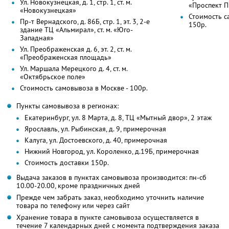
Ул. Новокузнецкая, д. 1, стр. 1, ст. м.
«Проспект 
«Новокузнецкая»
Стоимость с
Пр-т Вернадского, д. 86Б, стр. 1, эт. 3, 2-е
150р.
здание ТЦ «Альмирал», ст. м. «Юго-
Западная»
Ул. Преображенская д. 6, эт. 2, ст. м.
«Преображенская площадь»
Ул. Маршала Мерецкого д. 4, ст. м.
«Октябрьское поле»
Стоимость самовывоза в Москве - 100р.
Пункты самовывоза в регионах:
Екатеринбург, ул. 8 Марта, д. 8, ТЦ «Мытный двор», 2 этаж
Ярославль, ул. Рыбинская, д. 9, примерочная
Калуга, ул. Достоевского, д. 40, примерочная
Нижний Новгород, ул. Короленко, д.19Б, примерочная
Стоимость доставки 150р.
Выдача заказов в пунктах самовывоза производится: пн-сб
10.00-20.00, кроме праздничных дней
Прежде чем забрать заказ, необходимо уточнить наличие
товара по телефону или через сайт
Хранение товара в пункте самовывоза осуществляется в
течение 7 календарных дней с момента подтверждения заказа