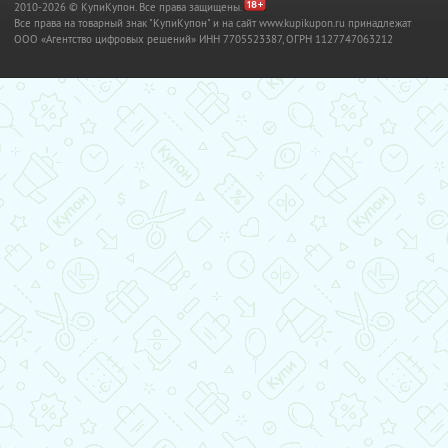
2010-2026 © КупиКупон. Все права защищены.
Все права на товарный знак "КупиКупон" и на сайт www.kupikupon.ru принадлежат
OOO «Агентство цифровых решений» ИНН 7705523387, ОГРН 1127747063212