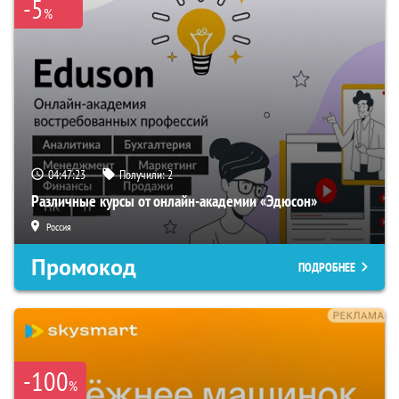
-5
%
04:47:22
Получили:
2
Различные курсы от онлайн-академии «Эдюсон»
Россия
Промокод
ПОДРОБНЕЕ
-100
%