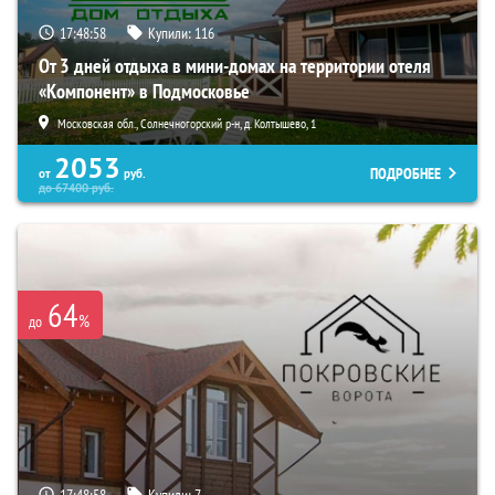
17:48:57
Купили:
116
От 3 дней отдыха в мини-домах на территории отеля
«Компонент» в Подмосковье
Московская обл., Солнечногорский р-н, д. Колтышево, 1
2053
ПОДРОБНЕЕ
от
руб.
до
67400
руб.
64
%
до