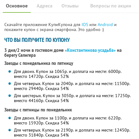
Основное
Адреса
Отзывы
Вопросы по акции
Скачайте приложение КупиКупона для
IOS
или
Android
и
покажите купон с экрана смартфона. Это удобно :)
ЧТО ВЫ ПОЛУЧИТЕ ПО КУПОНУ
3 дня/2 ночи в гостевом доме
«Константинова усадьба»
на
берегу Селигера
Заезды с понедельника по пятницу
Для двоих. Купон за 1065р. и доплата на месте: 6000р.
вместо 14720р.
Скидка 52%
Для четверых. Купон за 2040р. и доплата на месте: 11500р.
вместо 29440р.
Скидка 54%
Для шестерых. Купон за 3050р. и доплата на месте: 17250р.
вместо 44160р.
Скидка 54%
Заезды с пятницы по понедельник
Для двоих. Купон за 1100р. и доплата на месте: 6220р.
вместо 15920р.
Скидка 54%
Для четверых. Купон за 2190р. и доплата на месте: 12450р.
вместо 31840р.
Скидка 54%