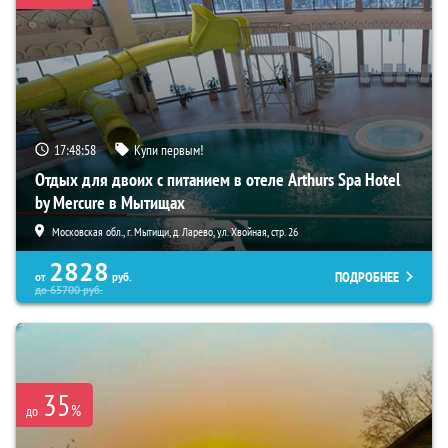
17:48:57
Купи первым!
Отдых для двоих с питанием в отеле Arthurs Spa Hotel
by Mercure в Мытищах
Московская обл., г. Мытищи, д. Ларево, ул. Хвойная, стр. 26
2828
ПОДРОБНЕЕ
от
руб.
до
65700
руб.
35
%
до