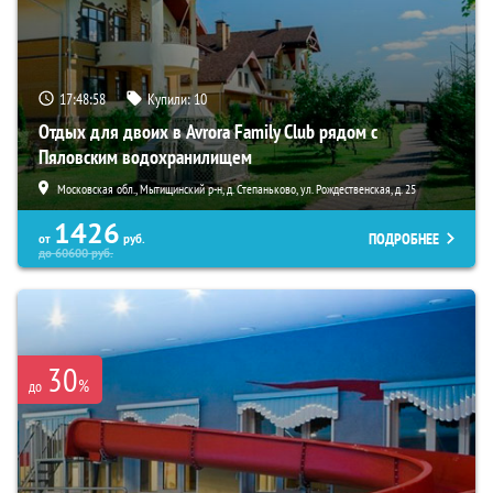
17:48:57
Купили:
10
Отдых для двоих в Avrora Family Club рядом с
Пяловским водохранилищем
Московская обл., Мытищинский р-н, д. Степаньково, ул. Рождественская, д. 25
1426
ПОДРОБНЕЕ
от
руб.
до
60600
руб.
30
%
до