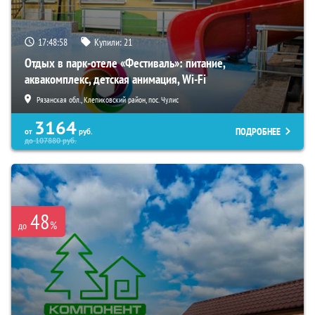
17:48:57
Купили:
21
Отдых в парк-отеле «Фестиваль»: питание,
аквакомплекс, детская анимация, Wi-Fi
Рязанская обл., Клепиковский район, пос. Чулис
3164
ПОДРОБНЕЕ
от
руб.
до
107880
руб.
48
%
до