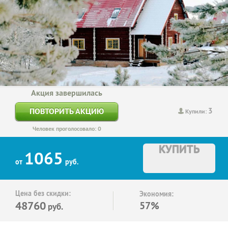
Акция завершилась
3
ПОВТОРИТЬ АКЦИЮ
Купили:
Человек проголосовало: 0
КУПИТЬ
1065
от
руб.
Цена без скидки:
Экономия:
48760
57%
руб.