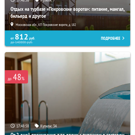
17:48:57
Купили:
7
Отдых на турбазе «Покровские ворота»: питание, мангал,
бильярд и другое
Московская обл., КП Покровские ворота, д. 182
812
ПОДРОБНЕЕ
от
руб.
до
140800
руб.
48
%
до
17:48:57
Купили:
34
От 2 дней проживания для двоих с питанием в гостевом