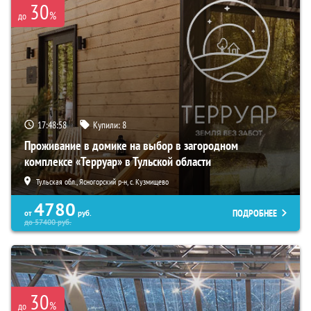
30
%
до
17:48:57
Купили:
8
Проживание в домике на выбор в загородном
комплексе «Терруар» в Тульской области
Тульская обл., Ясногорский р-н, с. Кузмищево
4780
ПОДРОБНЕЕ
от
руб.
до
57400
руб.
30
%
до