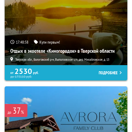
17:48:57
Купи первым!
Отдых в экоотеле «Киногородок» в Тверской области
Тверская обл., Бологовский р-н, Выползовское с/п, дер. Михайловское, д. 15
2530
ПОДРОБНЕЕ
от
руб.
до
173110
руб.
37
%
до