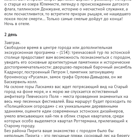
о старце из озера Юлемисте, легенду о происхождении датского
флага, таллинском Донжуане, историю о несчастной служанке, а
если посчастливится, то встретите призрак рыцаря, не нашедшего
покоя после смерти… Только самые смелые дойдут до конца!
Ночь в отеле.
2 день
Завтрак.
Свободное время в центре города или дополнительная
экскурсионная программа – (15€): трехчасовой тур по эстонской
столице предоставит вам возможность познакомиться с городом,
увидеть его основные архитектурные памятники и исторические
достопримечательности: дворцово-парковый барочный ансамбль
Кадриорг, построенный Петром I, памятник затонувшему
броненосцу «Русалка», замок графа Орлова-Давыдова, он же
Баскервиль-холл.
На склоне горы Ласнамяэ вас ждет потрясающий вид на Старый
город на фоне моря, и к морю же спускается естественный
амфитеатр Певческого Поля – места проведения знаменитых на
весь мир песенных фестивалей. Ваш маршрут будет проходить по
«Полицейским огородам» с их уникальными деревянными
зданиями, оцените идеи современных эстонских дизайнеров,
умело вписывающих хай-тек в облик старых кварталов, среди
которых особо выделяется квартал Роттермана, прилегающий к
Старому городу.
Без района Пирита ваше знакомство с городом было бы
неполным. Пирита – это песчаные пляжи, сосновый лес на берегу