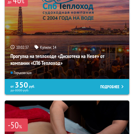
%
до
10:02:35
Купили:
14
Прогулка на теплоходе «Дискотека на Неве» от
компании «СПб Теплоход»
Горьковская
350
ПОДРОБНЕЕ
от
руб.
до
8000
руб.
-50
%