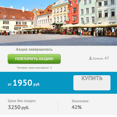
Акция завершилась
47
ПОВТОРИТЬ АКЦИЮ
Купили:
Человек проголосовало: 5
КУПИТЬ
1950
от
руб.
Цена без скидки:
Экономия:
3250
42%
руб.