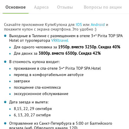
Основное
Адреса
Отзывы
Вопросы по акции
Скачайте приложение КупиКупона для
IOS
или
Android
и
покажите купон с экрана смартфона. Это удобно :)
Выходные в Таллине с размещением в отеле 3+* Pirita TOP SPA
Hotel от туроператора
VRKtravel
Для одного человека за
1950р. вместо 3250р. Скидка 40%
Для двоих за
3800р. вместо 6500р. Скидка 42%
В стоимость купона входит:
проживание в спа-отеле 3+* Pirita TOP SPA Hotel
переезд в комфортабельном автобусе
завтраки
посещение спа-комплекса
экскурсионное обслуживание
Дата заезда и вылета:
8,15, 22, 29 сентября
6, 13, 20, 27 октября
Отправление из Санкт-Петербурга в 5:00 от Балтийского
вокзала (наб. Обводного канала, 120)