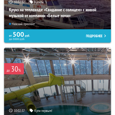
10:02:35
Купили:
3
Круиз на теплоходе «Свидание с солнцем» с живой
музыкой от компании «Белые ночи»
Невский проспект
500
ПОДРОБНЕЕ
от
руб.
до
5000
руб.
30
%
до
10:02:35
Купи первым!