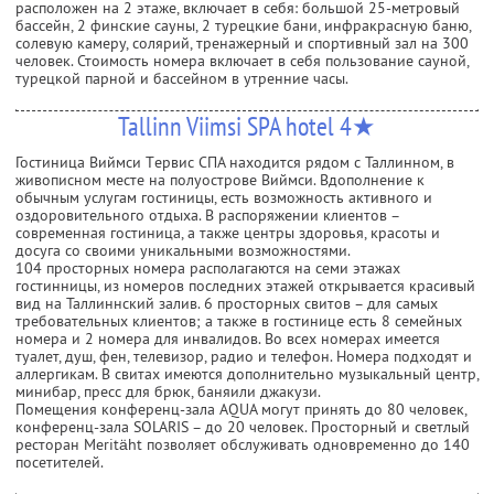
расположен на 2 этаже, включает в себя: большой 25-метровый
бассейн, 2 финские сауны, 2 турецкие бани, инфракрасную баню,
солевую камеру, солярий, тренажерный и спортивный зал на 300
человек. Стоимость номера включает в себя пользование сауной,
турецкой парной и бассейном в утренние часы.
Tallinn Viimsi SPA hotel 4★
Гостиница Виймси Tервис СПА находится рядом с Таллинном, в
живописном месте на полуострове Виймси. Вдополнение к
обычным услугам гостиницы, есть возможность активного и
оздоровительного отдыха. В распоряжении клиентов –
современная гостиница, а также центры здоровья, красоты и
досуга со своими уникальными возможностями.
104 просторных номера располагаются на семи этажах
гостинницы, из номеров последних этажей открывается красивый
вид на Таллиннский залив. 6 просторных свитов – для самых
требовательных клиентов; а также в гостинице есть 8 семейных
номера и 2 номера для инвалидов. Во всех номерах имеется
туалет, душ, фeн, телевизор, радио и телефон. Номера подходят и
аллергикам. В свитах имеются дополнительно музыкальный центр,
минибар, пресс для брюк, баняили джакузи.
Помещения конференц-зала AQUA могут принять до 80 человек,
конференц-зала SOLARIS – до 20 человек. Просторный и светлый
ресторан Meritäht позволяет обслуживать одновременно до 140
посетителей.