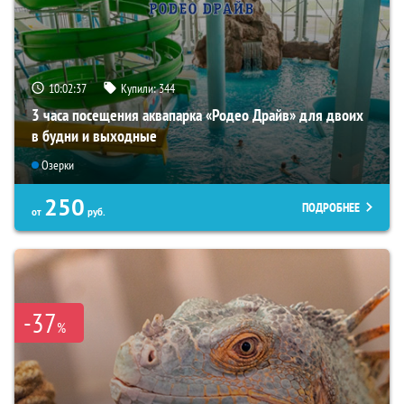
10:02:35
Купили:
344
3 часа посещения аквапарка «Родео Драйв» для двоих
в будни и выходные
Озерки
250
ПОДРОБНЕЕ
от
руб.
-37
%