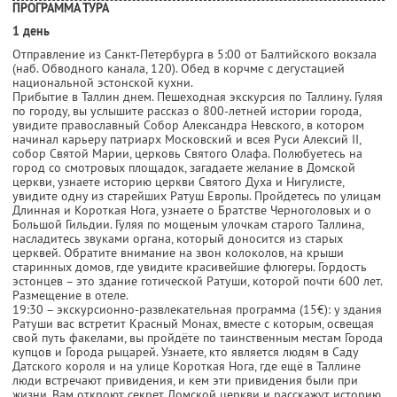
ПРОГРАММА ТУРА
1 день
Отправление из Санкт-Петербурга в 5:00 от Балтийского вокзала
(наб. Обводного канала, 120). Обед в корчме с дегустацией
национальной эстонской кухни.
Прибытие в Таллин днем. Пешеходная экскурсия по Таллину. Гуляя
по городу, вы услышите рассказ о 800-летней истории города,
увидите православный Собор Александра Невского, в котором
начинал карьеру патриарх Московский и всея Руси Алексий II,
собор Святой Марии, церковь Святого Олафа. Полюбуетесь на
город со смотровых площадок, загадаете желание в Домской
церкви, узнаете историю церкви Святого Духа и Нигулисте,
увидите одну из старейших Ратуш Европы. Пройдетесь по улицам
Длинная и Короткая Нога, узнаете о Братстве Черноголовых и о
Большой Гильдии. Гуляя по мощеным улочкам старого Таллина,
насладитесь звуками органа, который доносится из старых
церквей. Обратите внимание на звон колоколов, на крыши
старинных домов, где увидите красивейшие флюгеры. Гордость
эстонцев – это здание готической Ратуши, которой почти 600 лет.
Размещение в отеле.
19:30 – экскурсионно-развлекательная программа (15€): у здания
Ратуши вас встретит Красный Монах, вместе с которым, освещая
свой путь факелами, вы пройдёте по таинственным местам Города
купцов и Города рыцарей. Узнаете, кто является людям в Саду
Датского короля и на улице Короткая Нога, где ещё в Таллине
люди встречают привидения, и кем эти привидения были при
жизни. Вам откроют секрет Домской церкви и расскажут историю