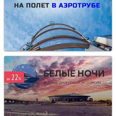
22
%
до