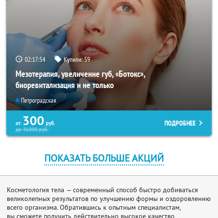
02:17:53
Купили:
59
Мезотерапия, увеличение губ, «Ботокс»,
биоревитализация и не только
Петроградская
300
ПОДРОБНЕЕ
от
руб.
до
36000
руб.
ПОКАЗАТЬ БОЛЬШЕ АКЦИЙ
Косметология тела — современный способ быстро добиваться
великолепных результатов по улучшению формы и оздоровлению
всего организма. Обратившись к опытным специалистам,
вы сможете получить действительно высокое качество