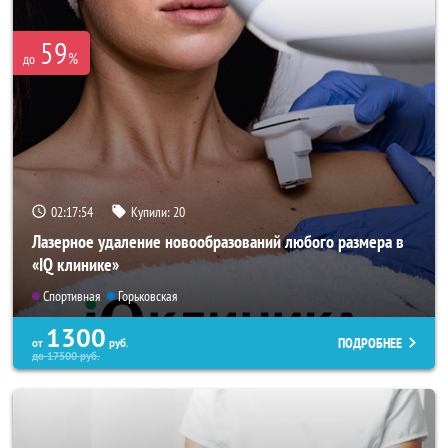
59
%
до
02:17:53
Купили:
20
Лазерное удаление новообразований любого размера в
«IQ клинике»
Спортивная
Горьковская
1300
ПОДРОБНЕЕ
от
руб.
до
17500
руб.