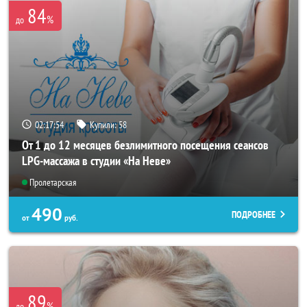
84
%
до
02:17:53
Купили:
58
От 1 до 12 месяцев безлимитного посещения сеансов
LPG-массажа в студии «На Неве»
Пролетарская
490
ПОДРОБНЕЕ
от
руб.
89
%
до