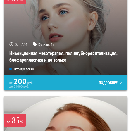
02:17:53
Купили:
45
Инъекционная мезотерапия, пилинг, биоревитализация,
блефаропластика и не только
Петроградская
200
ПОДРОБНЕЕ
от
руб.
до
24000
руб.
85
%
до