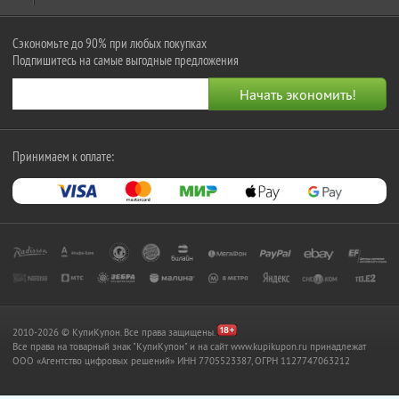
Сэкономьте до 90% при любых покупках
Подпишитесь на самые выгодные предложения
Принимаем к оплате:
2010-2026 © КупиКупон. Все права защищены.
Все права на товарный знак "КупиКупон" и на сайт www.kupikupon.ru принадлежат
OOO «Агентство цифровых решений» ИНН 7705523387, ОГРН 1127747063212