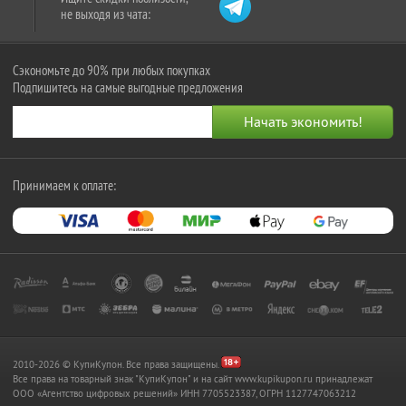
не выходя из чата:
Сэкономьте до 90% при любых покупках
Подпишитесь на самые выгодные предложения
Принимаем к оплате:
2010-2026 © КупиКупон. Все права защищены.
Все права на товарный знак "КупиКупон" и на сайт www.kupikupon.ru принадлежат
OOO «Агентство цифровых решений» ИНН 7705523387, ОГРН 1127747063212