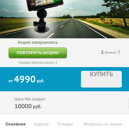
Акция завершилась
5
ПОВТОРИТЬ АКЦИЮ
Купили:
Человек проголосовало: 2
КУПИТЬ
4990
от
руб.
Цена без скидки:
10000
руб.
Основное
Адреса
Отзывы
Вопросы по акции