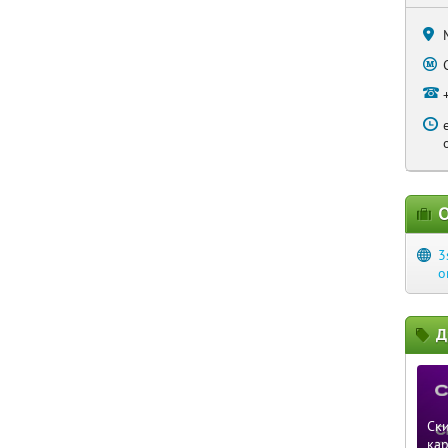
О
3
o
Д
Ски
ка