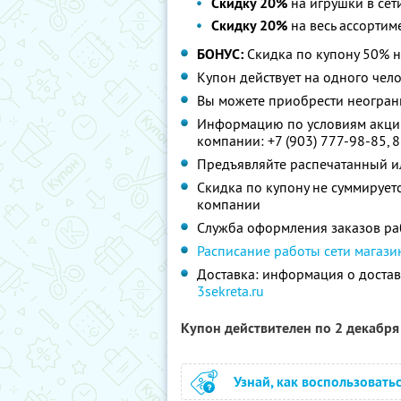
Скидку 20%
на игрушки в сет
Скидку 20%
на весь ассортим
БОНУС:
Скидка по купону 50% 
Купон действует на одного чел
Вы можете приобрести неограни
Информацию по условиям акции
компании:
+7 (903) 777-98-85
,
8
Предъявляйте распечатанный и
Скидка по купону не суммируе
компании
Служба оформления заказов раб
Расписание работы сети магази
Доставка: информация о достав
3sekreta.ru
Купон действителен по 2 декабр
Узнай, как воспользовать