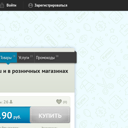
Войти
Зарегистрироваться
28
15
58
Товары
Услуги
Промокоды
ru и в розничных магазинах
26
(0)
и:
190
КУПИТЬ
руб.
 без скидки: