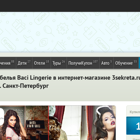
88
27
18
26
107
3
33
ечения
Дети
Отели
Туры
ПолучиКупон
Авто
Обучение
елья Вaci Lingerie в интернет-магазине 3sekreta.
. Санкт-Петербург
Купил
Цена