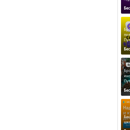
Бе
Бро
пол
Пу
Бе
Бро
ино
Пу
Бе
Бе
шк