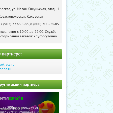
Москва, ул. Малая Юшуньская, влад., 1
Севастопольская, Каховская
+7 (903) 777-98-85, 8 (800) 700-98-85
ежедневно с 10.00 до 22.00, Служба
оформления заказов: круглосуточно.
 партнере:
sekreta.ru
nona.ru
ругие акции партнера
дка 300р. на поездку от
ршеринга «Ситидрайв»