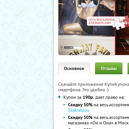
Основное
Отзывы
Скачайте приложение КупиКупон
смартфона. Это удобно :)
Купон за
190р.
дает право на:
Скидку 50%
на весь ассортиме
3sekreta.ru
Скидку 50%
на весь ассортиме
магазинах «Он и Она» в Моск