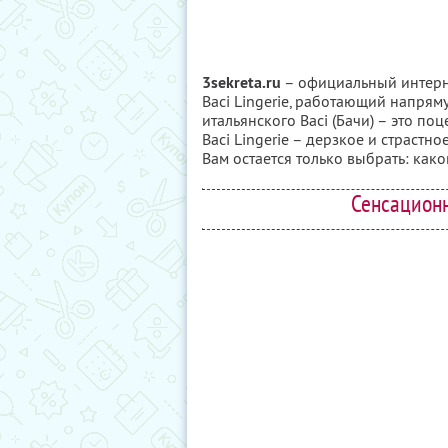
3sekreta.ru
– официальный интерн
Baci Lingerie, работающий напря
итальянского Baci (Бачи) – это по
Baci Lingerie – дерзкое и страстн
Вам остается только выбрать: како
Сенсационн