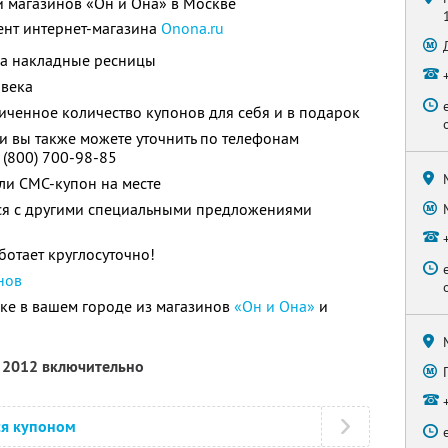
и магазинов «Он и Она» в Москве
ент интернет-магазина
Оnona.ru
на накладные ресницы
овека
ченное количество купонов для себя и в подарок
 вы также можете уточнить по телефонам
 (800) 700-98-85
ли СМС-купон на месте
тся с другими специальными предложениями
отает круглосуточно!
нов
ке в вашем городе из магазинов
«Он и Она»
и
я 2012 включительно
ся купоном