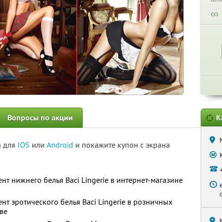
∞
Вопросы по акции
К
а для
IOS
или
Android
и покажите купон с экрана
нт нижнего белья Вaci Lingerie в интернет-магазине
нт эротического белья Вaci Lingerie в розничных
ве