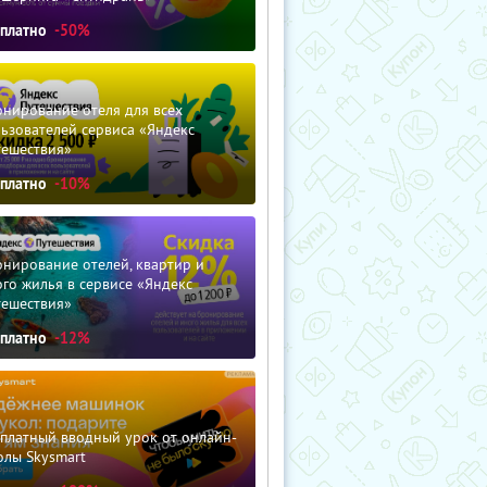
сплатно
-50%
нирование отеля для всех
ьзователей сервиса «Яндекс
тешествия»
сплатно
-10%
нирование отелей, квартир и
го жилья в сервисе «Яндекс
тешествия»
сплатно
-12%
сплатный вводный урок от онлайн-
олы Skysmart