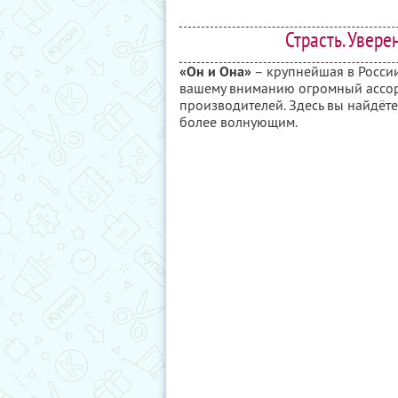
Страсть. Увере
«Он и Она»
– крупнейшая в России
вашему вниманию огромный ассор
производителей. Здесь вы найдёте
более волнующим.