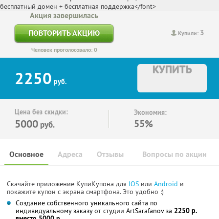
Акция завершилась
3
ПОВТОРИТЬ АКЦИЮ
Купили:
Человек проголосовало: 0
КУПИТЬ
2250
руб.
Цена без скидки:
Экономия:
5000
55%
руб.
Основное
Адреса
Отзывы
Вопросы по акции
Скачайте приложение КупиКупона для
IOS
или
Android
и
покажите купон с экрана смартфона. Это удобно :)
Создание собственного уникального сайта по
индивидуальному заказу от студии ArtSarafanov за
2250 р.
вместо 5000 р.