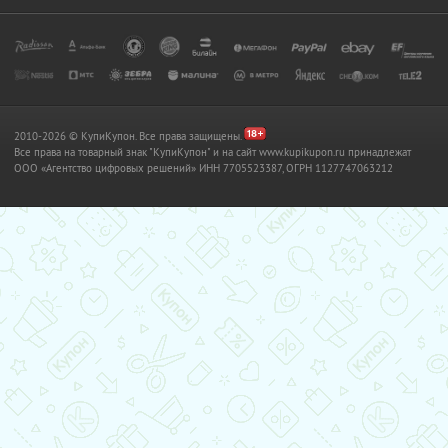
2010-2026 © КупиКупон. Все права защищены.
Все права на товарный знак "КупиКупон" и на сайт www.kupikupon.ru принадлежат
OOO «Агентство цифровых решений» ИНН 7705523387, ОГРН 1127747063212