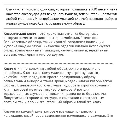
Сумки-клатчи, или ридикюли, которые появились в XIX веке и изн
качестве аксессуара для вечернего туалета, теперь стали неотъе
любой модницы. Многообразие моделей клатчей позволят выбрать
нельзя лучше подойдет к создаваемому образу.
Классический клатч
– это крохотная сумочка без ручек, в
которую поместится лишь помада и мобильный телефон.
Великолепные образцы таких клачтей пополняют коллекции
кутюрье каждый сезон. В качестве отделки клатчей используется
бисер, всевозможные аппликации, жемчуг, металлы, зеркальные
вставки, мех, перья и многое другое.
Клатч
отлично дополнит любой образ, если его правильно
подобрать. К классическому маленькому черному платью,
коктейльному наряду или просто праздничному образу
оптимальным выбором станет яркая, модель клатча классической
формы. К деловому костюму лучше подобрать строгий кожаный
клатч, который не имеет игривого декора. А вот для
торжественных случаев нет никаких правил по выбору клатча.
Допустимы как яркие аксессуары в сочетании с контрастным
платьем, так и легкий, женственный образ и такой же клатч.
Клатчи на каждый день, которые все чаще появляются в
коллекциях дизайнеров, существенно изменились в размерах. Это