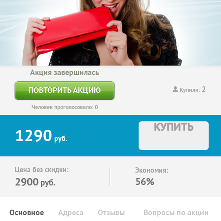
Акция завершилась
2
ПОВТОРИТЬ АКЦИЮ
Купили:
Человек проголосовало: 0
КУПИТЬ
1290
руб.
Цена без скидки:
Экономия:
2900
56%
руб.
Основное
Адреса
Отзывы
Вопросы по акции