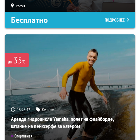
Россия
Бесплатно
ПОДРОБНЕЕ
35
%
до
18:28:41
Купили:
1
Аренда гидроцикла Yamaha, полет на флайборде,
катание на вейксерфе за катером
Спортивная