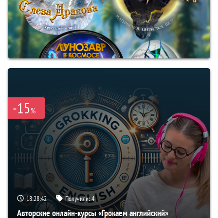
-15
%
18:28:41
Получили:
4
Авторские онлайн-курсы «Грокаем английский»