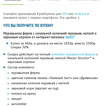
Скачайте приложение КупиКупона для
IOS
или
Android
и
покажите купон с экрана смартфона. Это удобно :)
ЧТО ВЫ ПОЛУЧИТЕ ПО КУПОНУ
Муравьиная ферма с начальной колонией муравьев, маткой и
зерновым кормом от интернет-магазина
4ants
*
Купон за 460р. и доплата на месте: 1850р. вместо 3300р.
Скидка 30%
Скидка действует на полный
комплект муравьиной фермы
с
начальной колонией муравьев, маткой Messor Structor** и
зерновым кормом
Состав комплекта:
муравьиная ферма
цветная сменная панель «Зеленый лист» или «Древесная»
начальная колония муравьев с маткой
зерновой корм (хватает на год)
поилка на арену
пинцет
антипобег