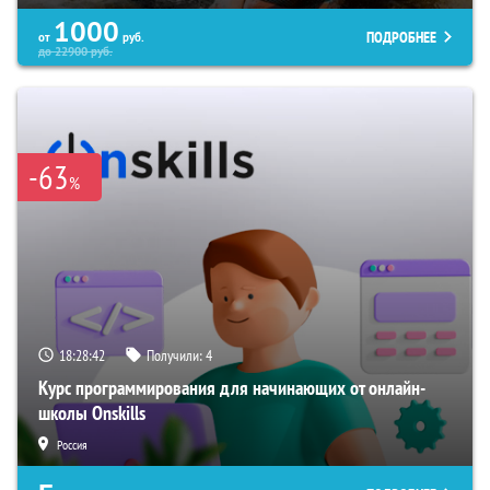
1000
ПОДРОБНЕЕ
от
руб.
до
22900
руб.
-63
%
18:28:41
Получили:
4
Курс программирования для начинающих от онлайн-
школы Onskills
Россия