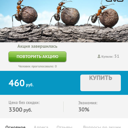
Акция завершилась
51
ПОВТОРИТЬ АКЦИЮ
Купили:
Человек проголосовало: 0
КУПИТЬ
460
руб.
Цена без скидки:
Экономия:
3300
30%
руб.
Основное
Адреса
Отзывы
Вопросы по акции