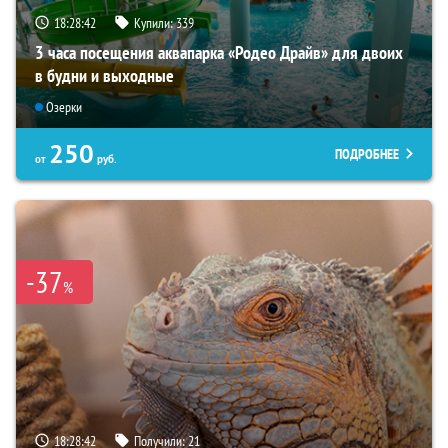
18:28:41
Купили:
339
3 часа посещения аквапарка «Родео Драйв» для двоих
в будни и выходные
Озерки
250
ПОДРОБНЕЕ
от
руб.
-37
%
18:28:41
Получили:
21