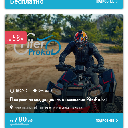
Бесплатно
ПОДРОБНЕЕ
58
%
до
18:28:41
Купили:
8
Прогулки на квадроциклах от компании PiterProkat
Ленинградская обл., пос. Разметелево, улица ПТУ-56, 1Ж
780
ПОДРОБНЕЕ
от
руб.
до
35000
руб.