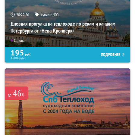
20:22:24
Купили:
400
Дневная прогулка на теплоходе по рекам и каналам
Петербурга от «Нева-Кронверк»
Садовая
195
ПОДРОБНЕЕ
руб.
1500
руб.
46
%
до