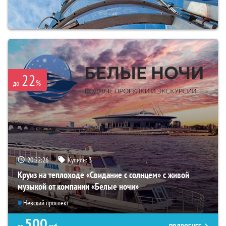
22
%
до
20:22:24
Купили:
3
Круиз на теплоходе «Свидание с солнцем» с живой
музыкой от компании «Белые ночи»
Невский проспект
500