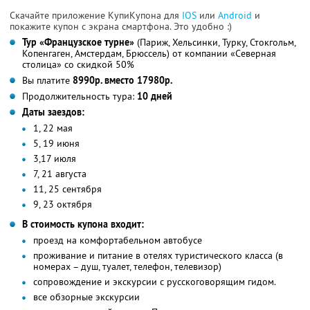
Скачайте приложение КупиКупона для
IOS
или
Android
и
покажите купон с экрана смартфона. Это удобно :)
Тур «Французское турне»
(Париж, Хельсинки, Турку, Стокгольм,
Копенгаген, Амстердам, Брюссель) от компании «Северная
столица» со скидкой 50%
Вы платите
8990р. вместо 17980р.
Продолжительность тура:
10 дней
Даты заездов:
1, 22 мая
5, 19 июня
3,17 июля
7, 21 августа
11, 25 сентября
9, 23 октября
В стоимость купона входит:
проезд на комфортабельном автобусе
проживание и питание в отелях туристического класса (в
номерах – душ, туалет, телефон, телевизор)
сопровождение и экскурсии с русскоговорящим гидом.
все обзорные экскурсии