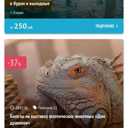
в будни и выходные
Озерки
250
ПОДРОБНЕЕ
от
руб.
-37
%
20:22:24
Получили:
21
Билеты на выставку экзотических животных «Дом
драконов»