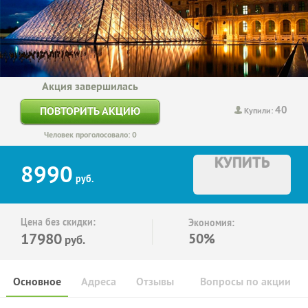
Акция завершилась
40
ПОВТОРИТЬ АКЦИЮ
Купили:
Человек проголосовало: 0
КУПИТЬ
8990
руб.
Цена без скидки:
Экономия:
17980
50%
руб.
Основное
Адреса
Отзывы
Вопросы по акции