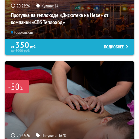
20:22:24
Купили:
14
Прогулка на теплоходе «Дискотека на Неве» от
компании «СПб Теплоход»
Горьковская
350
ПОДРОБНЕЕ
от
руб.
до
8000
руб.
-50
%
20:22:24
Получили:
1678