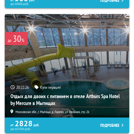
ПОДРОБНЕЕ
от
руб.
до
5000
руб.
30
%
до
20:22:24
Купи первым!
Отдых для двоих с питанием в отеле Arthurs Spa Hotel
by Mercure в Мытищах
Московская обл., г. Мытищи, д. Ларево, ул. Хвойная, стр. 26
2828
ПОДРОБНЕЕ
от
руб.
до
65700
руб.