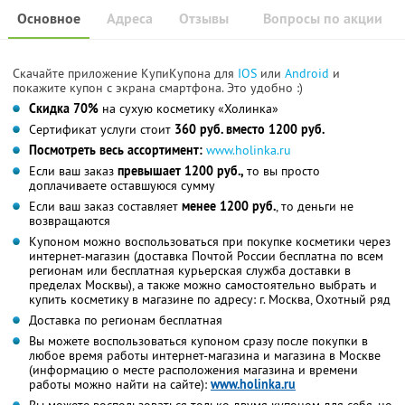
Основное
Адреса
Отзывы
Вопросы по акции
Скачайте приложение КупиКупона для
IOS
или
Android
и
покажите купон с экрана смартфона. Это удобно :)
Скидка 70%
на сухую косметику «Холинка»
Сертификат услуги стоит
360 руб. вместо 1200 руб.
Посмотреть весь ассортимент:
www.holinka.ru
Если ваш заказ
превышает 1200 руб.,
то вы просто
доплачиваете оставшуюся сумму
Если ваш заказ составляет
менее 1200 руб.
, то деньги не
возвращаются
Купоном можно воспользоваться при покупке косметики через
интернет-магазин (доставка Почтой России бесплатна по всем
регионам или бесплатная курьерская служба доставки в
пределах Москвы), а также можно самостоятельно выбрать и
купить косметику в магазине по адресу: г. Москва, Охотный ряд
Доставка по регионам бесплатная
Вы можете воспользоваться купоном сразу после покупки в
любое время работы интернет-магазина и магазина в Москве
(информацию о месте расположения магазина и времени
работы можно найти на сайте):
www.holinka.ru
Вы можете воспользоваться только двумя купоном для себя, но