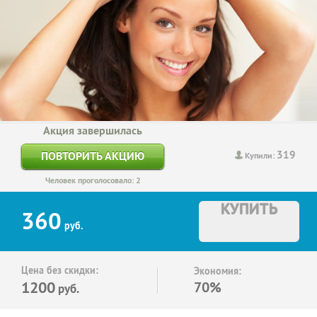
Акция завершилась
319
ПОВТОРИТЬ АКЦИЮ
Купили:
Человек проголосовало: 2
КУПИТЬ
360
руб.
Цена без скидки:
Экономия:
1200
70%
руб.