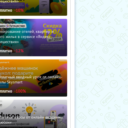
тешествия»
сплатно
-10%
нирование отелей, квартир и
го жилья в сервисе «Яндекс
тешествия»
сплатно
-12%
сплатный вводный урок от онлайн-
олы Skysmart
сплатно
-100%
зличные курсы от онлайн-академии
дюсон»