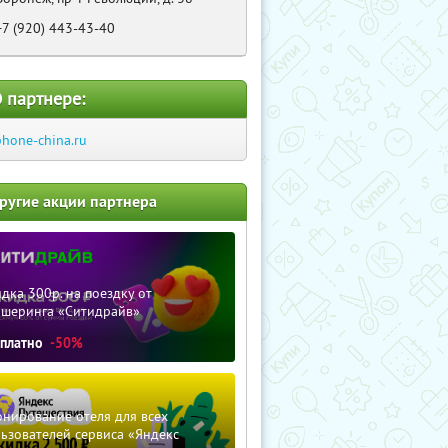
+7 (920) 443-43-40
 партнере:
phone-china.ru
ругие акции партнера
дка 300р. на поездку от
ршеринга «Ситидрайв»
сплатно
-50%
нирование отеля для всех
ьзователей сервиса «Яндекс