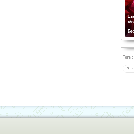
Цве
«Бу
Бе
Теги:
Эле