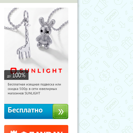
100
%
до
Бесплатная изящная подвеска или
18:30:24
Получили:
74
скидка 500р. в сети ювелирных
Россия
магазинов SUNLIGHT
Бесплатно