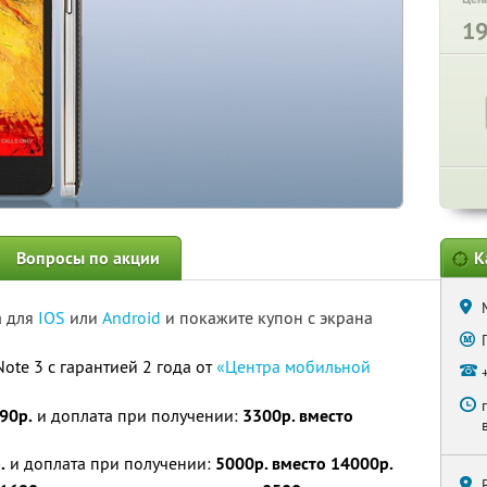
1
Вопросы по акции
К
а для
IOS
или
Android
и покажите купон с экрана
ote 3 c гарантией 2 года от
«Центрa мобильной
90р.
и доплата при получении:
3300р. вместо
.
и доплата при получении:
5000р. вместо 14000р.