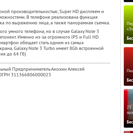
рной производительностью, Super HD дисплеем и
ожностями. В телефоне реализована функция
ка по выражению лица, а также панорамная съемка.
Пер
«З
го умного телефона, но в случае Galaxy Note 3
мпонент. Именно из-за огромного IPS и Full HD
Бе
смартфон обещает стать одним из самых
рана, Galaxy Note 3 Turbo имеет 8Gb встроенной
ия до 64 Гб)
льный Предприниматель Анохин Алексей
Пиц
 ОГРН 311366806000023
Бе
25 
по
Бе