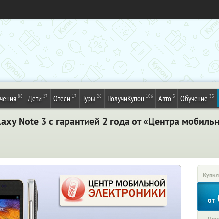
88
27
17
26
106
3
33
ечения
Дети
Отели
Туры
ПолучиКупон
Авто
Обучение
xy Note 3 c гарантией 2 года от «Центрa мобиль
Купил
от
Цена