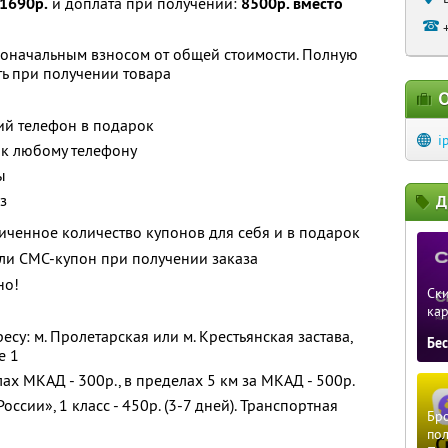
1690р.
и доплата при получении:
8500р. вместо
воначальным взносом от общей стоимости. Полную
ь при получении товара
О
тий телефон в подарок
i
 к любому телефону
ы
з
Д
ченное количество купонов для себя и в подарок
ли СМС-купон при получении заказа
но!
Ски
ка
есу: м. Пролетарская или м. Крестьянская застава,
Бе
е 1
ах МКАД - 300р., в пределах 5 км за МКАД - 500р.
оссии», 1 класс - 450р. (3-7 дней). Транспортная
Бро
пол