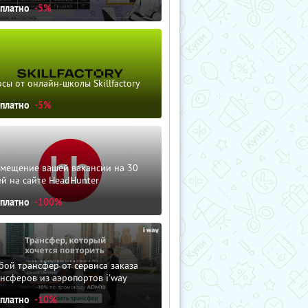
сплатно
-5%
сы от онлайн-школы Skillfactory
сплатно
-5%
змещение вашей вакансии на 30
й на сайте HeadHunter
сплатно
-100%
ой трансфер от сервиса заказа
нсферов из аэропортов i'way
сплатно
-10%