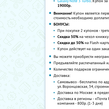
Galaxy Note 3 Turbo
. Купон за
19000р.
Внимание!
Купон является пер
стоимость необходимо доплатит
БОНУСЫ:
При покупке 2 купонов - тре
Скидка 50%
на чехол-книжку
Скидка до 50%
на Flash-карт
Купон действует на один зака
Вы можете приобрести неограни
Предъявляйте распечатанный и
Количество подарков ограниче
Доставка:
Самовывоз - бесплатно по адр
ул. Воронцовская, 34, строени
Доставка по Москве: в предел
Доставка в регионы - «Почта Р
компания - 800р. (1-3 дня)