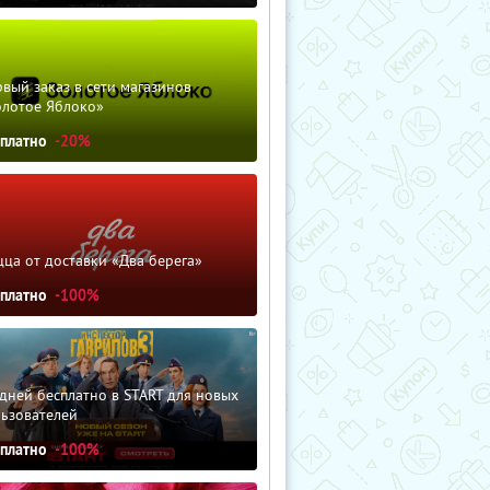
вый заказ в сети магазинов
олотое Яблоко»
сплатно
-20%
ца от доставки «Два берега»
сплатно
-100%
дней бесплатно в START для новых
льзователей
сплатно
-100%