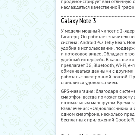
продемонстрирует вам отличную с
наслаждаться качественной графи
Galaxy Note 3
У модели мощный чипсет c 2-ядер
Гигагерц. Он работает значитель
система: Android 4.2 Jelly Bean. Н
удобна в использовании, поддерж
и потоковое видео, Обладает огр
удобный интерфейс. В качестве к
предлагает 3G, Bluetooth, Wi-Fi, е
обмениваться данными с другими 
работать с электронной почтой. П
становится удовольствием.
GPS-навигация: благодаря систем
смартфон всегда поможет своему 
оптимальным маршрутом. Время за
Развлечения: «Одноклассники» и «В
одном смартфоне, несколько преду
бесплатных приложений GooglePla