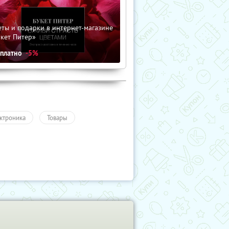
ты и подарки в интернет-магазине
кет Питер»
сплатно
-5%
ктроника
Товары