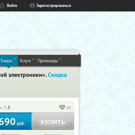
Войти
Зарегистрироваться
28
15
57
Товары
Услуги
Промокоды
ной электроники».
Скидка
7
(0)
и:
690
КУПИТЬ
руб.
 без скидки: