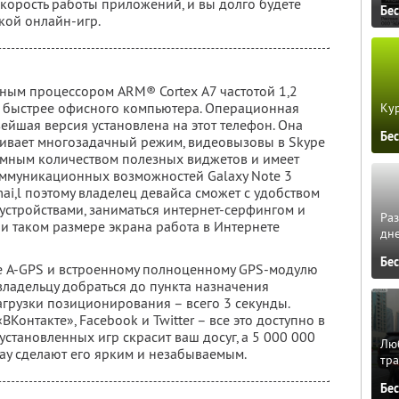
корость работы приложений, и вы долго будете
Бе
кой онлайн-игр.
ным процессором ARM® Cortex А7 частотой 1,2
но быстрее офисного компьютера. Операционная
Кур
овейшая версия установлена на этот телефон. Она
Бе
ивает многозадачный режим, видеовызовы в Skype
омным количеством полезных виджетов и имеет
оммуникационных возможностей Galaxy Note 3
-mai,l поэтому владелец девайса сможет с удобством
устройствами, заниматься интернет-серфингом и
Ра
ри таком размере экрана работа в Интернете
дне
Бе
е A-GPS и встроенному полноценному GPS-модулю
владельцу добраться до пункта назначения
грузки позиционирования – всего 3 секунды.
Контакте», Facebook и Twitter – все это доступно в
становленных игр скрасит ваш досуг, а 5 000 000
Люб
y сделают его ярким и незабываемым.
тра
Бе