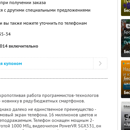
Пу
 при получении заказа
тся с другими специальными предложениями
Бе
 вы также можете уточнить по телефонам
Бро
-35-34
ино
Пу
2014 включительно
Бе
ся купоном
Бе
шк
Бе
кропотливая работа программистов-технологов
 новинку в ряду бюджетных смартфонов.
 однако далеко не единственное преимущество -
мовый экран телефона. 16 миллионов цветов и
Ра
 неподражаемым. Телефон оснащен мощным 2-
«Э
отой 1000 МГц, видеочипом PowerVR SGX531, он