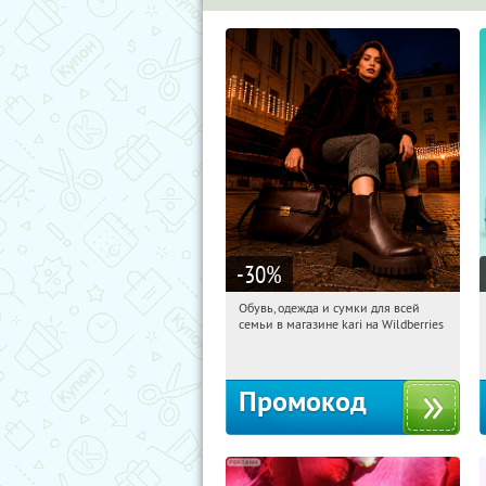
-30
%
Обувь, одежда и сумки для всей
18:30:24
Получили:
31
семьи в магазине kari на Wildberries
Россия
Промокод