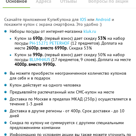
Основное
Адреса
Отзывы
Вопросы по акции
Скачайте приложение КупиКупона для
IOS
или
Android
и
покажите купон с экрана смартфона. Это удобно :)
Наборы посуды от интернет-магазина
kluk.ru
Купон за
690р.
(первый взнос) дает скидку
53%
на набор
посуды
PH-15271 PETERHOF
(12 предметов). Доплата на
месте
2600р. вместо 6990р.
Скидка 53%
Купон за
990р.
(первый взнос) дает скидку 50% на набор
посуды
BLUMHAUS
(17 предметов, 9 слоев). Доплата на месте
4000р. вместо 9990р.
Вы можете приобрести неограниченное количество купонов
для себя и в подарок
Купон действует на одного человека
Предъявляйте распечатанный или СМС-купон на месте
Доставка по Москве в пределах МКАД (250р.) осуществляется в
течение 1-3 дней
Доставка в другие регионы - от 400р. Срок доставки - до 10
дней
Скидка по купону не суммируется с другими специальными
предложениями компании
Информацию по условиям акции вы также можете уточнить по