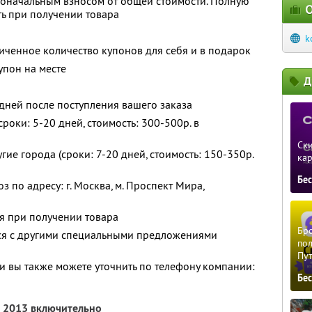
воначальным взносом от общей стоимости. Полную
О
ь при получении товара
k
ченное количество купонов для себя и в подарок
упон на месте
Д
 дней после поступления вашего заказа
роки: 5-20 дней, стоимость: 300-500р. в
Ски
гие города (сроки: 7-20 дней, стоимость: 150-350р.
ка
Бе
по адресу: г. Москва, м. Проспект Мира,
ся при получении товара
Бро
тся с другими специальными предложениями
пол
Пу
 вы также можете уточнить по телефону компании:
Бе
я 2013 включительно