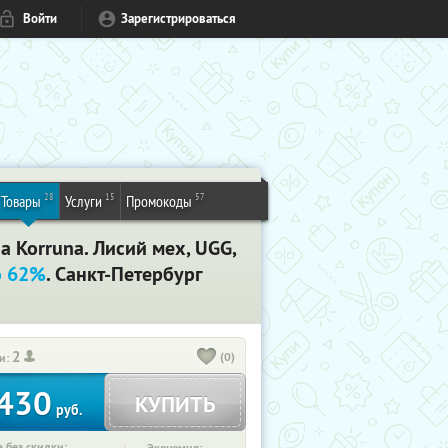
Войти
Зарегистрироваться
28
15
57
Товары
Услуги
Промокоды
 Korruna. Лисий мех, UGG,
о 62%
. Санкт-Петербург
2
(0)
и:
430
КУПИТЬ
руб.
 без скидки: