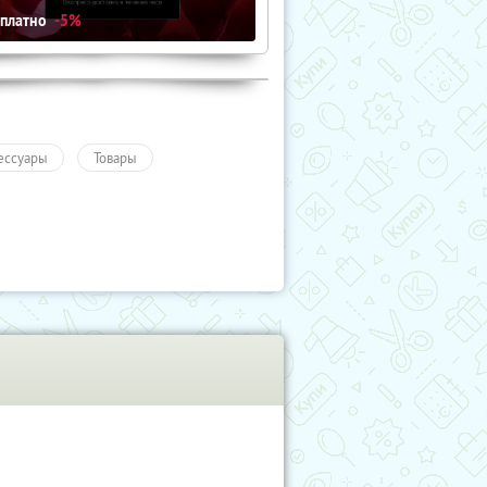
сплатно
-5%
ессуары
Товары