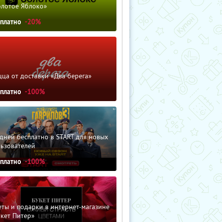
олотое Яблоко»
сплатно
-20%
ца от доставки «Два берега»
сплатно
-100%
дней бесплатно в START для новых
льзователей
сплатно
-100%
ты и подарки в интернет-магазине
кет Питер»