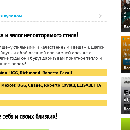
Бро
ино
ся купоном
Пу
Бе
а и залог неповторимого стиля!
оящему стильными и качественными вещами. Шапки
йдут к любой осенней или зимней одежде и
Бе
лгие годы они будут дарить вам приятное тепло и
шк
шним видом!
Бе
no, UGG, Richmond, Roberto Cavalli.
ехом: UGG, Chanel, Roberto Cavalli, ELISABETTA
Ра
«Э
Бе
 себя и своих близких!