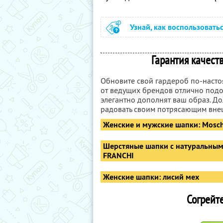
Узнай, как воспользовать
Гарантия качеств
Обновите свой гардероб по-наст
от ведущих брендов отлично подо
элегантно дополнят ваш образ. До
радовать своим потрясающим вне
Женские и мужские шапки: Moschi
Шерстяные шапки с натуральным м
FRANCHI
Женские шапки: лисий мех
Согрейте