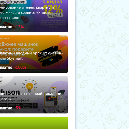
нирование отелей, квартир и
го жилья в сервисе «Яндекс
тешествия»
сплатно
-12%
сплатный вводный урок от онлайн-
олы Skysmart
сплатно
-100%
зличные курсы от онлайн-академии
дюсон»
сплатно
-5%