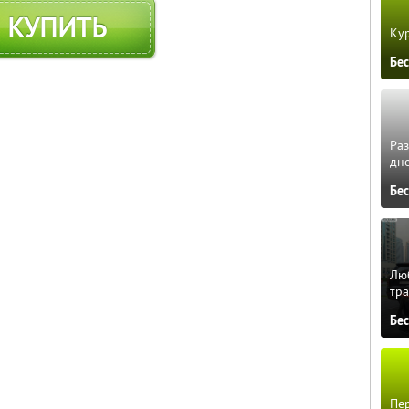
КУПИТЬ
Кур
Бе
Ра
дне
Бе
Люб
тра
Бе
Пер