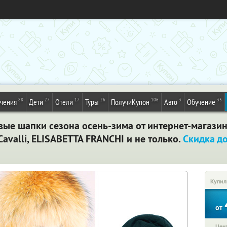
88
27
17
26
106
3
33
ечения
Дети
Отели
Туры
ПолучиКупон
Авто
Обучение
ые шапки сезона осень-зима от интернет-магазина
Cavalli, ELISABETTA FRANCHI и не только.
Скидка д
Купил
от
Цена