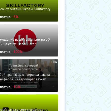
сы от онлайн-школы Skillfactory
сплатно
-5%
змещение вашей вакансии на 30
й на сайте HeadHunter
сплатно
-100%
ой трансфер от сервиса заказа
нсферов из аэропортов i'way
сплатно
-10%
вый заказ в сети магазинов