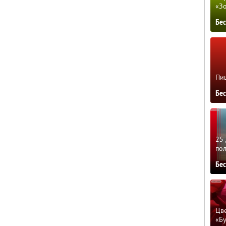
«З
Бе
Пиц
Бе
25 
по
Бе
Цве
«Бу