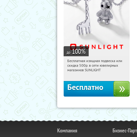
100
%
до
Бесплатная изящная подвеска или
10:12:06
Получили:
74
скидка 500р. в сети ювелирных
Россия
магазинов SUNLIGHT
Бесплатно
Компания
Бизнес-Пар