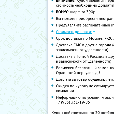
Внимание!
Купон является пер
стоимость необходимо доплатит
БОНУС:
шарф за 390р.
Вы можете приобрести неограни
Предъявляйте распечатанный к
Стоимость доставки:
Срок доставки по Москве: 7-20
Доставка ЕМС в другие города (с
зависимости от удаленности)
Доставка «Почтой России» в дру
в зависимости от удаленности)
Возможен бесплатный самовывоз 
Орловский переулок, д.5
Доплата за товар осуществляет
Скидка по купону не суммируе
компании
Информацию по условиям акции
+7 (985) 331-19-85
Купон действителен по 20 ноябр