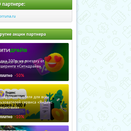
 партнере:
orruna.ru
ругие акции партнера
дка 300р. на поездку от
ршеринга «Ситидрайв»
сплатно
-50%
нирование отеля для всех
ьзователей сервиса «Яндекс
тешествия»
сплатно
-10%