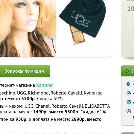
1
Вопросы по акции
К
нтернет-магазина
Korruna
:
chino, UGG, Richmond, Roberto Cavalli. Купон за
р. вместо 3500р.
Скидка 59%
м мехом: UGG, Chanel, Roberto Cavalli, ELISABETTA
плата на месте:
1490р. вместо 5500р.
Скидка 61%
упон за
950р.
и доплата на месте:
2890р. вместо