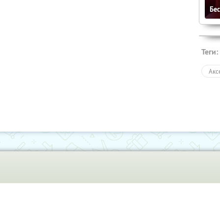
Бе
Теги:
Акс