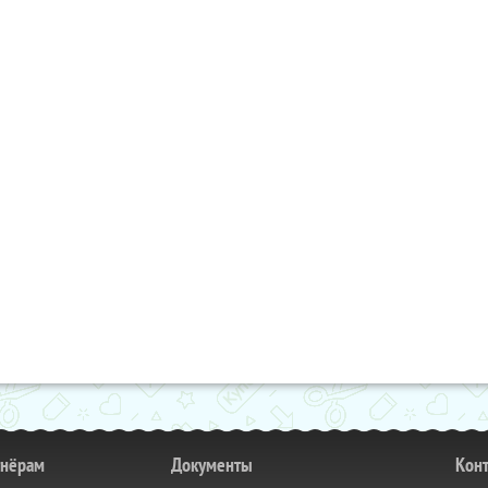
тнёрам
Документы
Кон