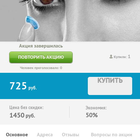
Акция завершилась
1
ПОВТОРИТЬ АКЦИЮ
Купили:
Человек проголосовало: 0
КУПИТЬ
725
руб.
Цена без скидки:
Экономия:
1450
50%
руб.
Основное
Адреса
Отзывы
Вопросы по акции