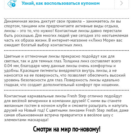
Узнай, как воспользоваться купоном
Динамичная жизнь диктует свои правила – занимаетесь ли вы
спортом, танцами или предпочитаете активные виды отдыха,
линзы – это то, что нужно! Контактные линзы давно перестали
быть роскошью. Для многих людей уже сегодня это неотъемлемая
часть их образа жизни. В интернет-магазине ««Линз Море» вас
ожидает богатый выбор контактных линз.
Цветные и оттеночные линзы прекрасно подойдут как для
светлых, так и для темных глаз. Толщина линз составляет всего
0.04 мм, благодаря чему данные линзы очень комфортны и
удобны. Красящие пигменты внедряются внутрь линзы, а не
наносятся на ее поверхность, что позволяет обеспечить высокий
уровень безопасности для глаз. Поверхность линзы идеально
гладкая, что создает дополнительный комфорт при ношении.
Контактные карнавальные линзы Fresh Step отлично подойдут
для весёлой вечеринки в компании друзей! С ними вы станете
желанным гостем в ночном клубе и сможете разыграть и напугать
друзей на Новый год! С цветными линзами Fresh Step любая, даже
самая обыкновенная встреча превратится в весёлое шоу с
элементами маскарада!
Смотри на мир по-новому!