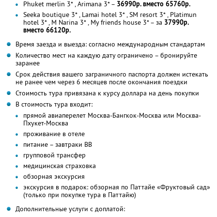
Phuket merlin 3* , Arimana 3* –
36990р. вместо 65760р.
Seeka boutique 3* , Lamai hotel 3* , SM resort 3* , Platimun
hotel 3* , M Narina 3* , My friends house 3* – за
37990р.
вместо 66120р.
Время заезда и выезда: согласно международным стандартам
Количество мест на каждую дату ограничено – бронируйте
заранее
Срок действия вашего заграничного паспорта должен истекать
не ранее чем через 6 месяцев после окончания поездки
Стоимость тура привязана к курсу доллара на день покупки
В стоимость тура входит:
прямой авиаперелет Москва-Бангкок-Москва или Москва-
Пхукет-Москва
проживание в отеле
питание – завтраки ВВ
групповой трансфер
медицинская страховка
обзорная экскурсия
экскурсия в подарок: обзорная по Паттайе «Фруктовый сад»
(только при покупке тура в Паттайю)
Дополнительные услуги с доплатой: