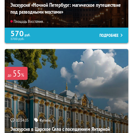
Экскурсия «Ночной Петербург: магическое путешествие
под разводными мостами»
Площадь Восстания
570
ПОДРОБНЕЕ
руб.
3780
руб.
55
%
до
00:54:04
Купили:
5
Экскурсия в Царское Село с посещением Янтарной