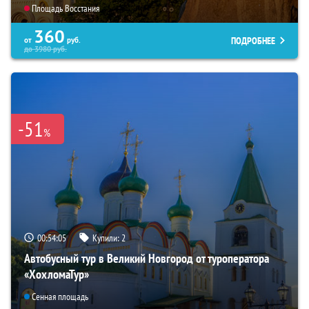
Площадь Восстания
360
ПОДРОБНЕЕ
от
руб.
до
3980
руб.
-51
%
00:54:04
Купили:
2
Автобусный тур в Великий Новгород от туроператора
«ХохломаТур»
Сенная площадь