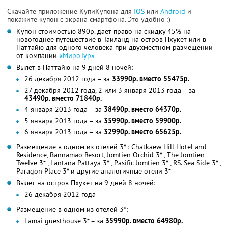
Скачайте приложение КупиКупона для
IOS
или
Android
и
покажите купон с экрана смартфона. Это удобно :)
Купон стоимостью 890р. дает право на скидку 45% на
новогоднее путешествие в Таиланд на остров Пхукет или в
Паттайю для одного человека при двухместном размещении
от компании
«МироТур»
Вылет в Паттайю на 9 дней 8 ночей:
26 декабря 2012 года – за
33990р. вместо 55475р.
27 декабря 2012 года, 2 или 3 января 2013 года – за
43490р. вместо 71840р.
4 января 2013 года – за
38490р. вместо 64370р.
5 января 2013 года – за
35990р. вместо 59900р.
6 января 2013 года – за
32990р. вместо 65625р.
Размещение в одном из отелей 3* : Chatkaew Hill Hotel and
Residence, Bannamao Resort, Jomtien Orchid 3* , The Jomtien
Twelve 3* , Lantana Pattaya 3* , Pasific Jomtien 3* , RS. Sea Side 3* ,
Paragon Place 3* и другие аналогичные отели 3*
Вылет на остров Пхукет на 9 дней 8 ночей:
26 декабря 2012 года
Размещение в одном из отелей 3*:
Lamai guesthouse 3* – за
35990р. вместо 64980р.