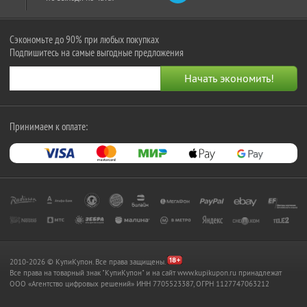
Сэкономьте до 90% при любых покупках
Подпишитесь на самые выгодные предложения
Принимаем к оплате:
2010-2026 © КупиКупон. Все права защищены.
Все права на товарный знак "КупиКупон" и на сайт www.kupikupon.ru принадлежат
OOO «Агентство цифровых решений» ИНН 7705523387, ОГРН 1127747063212