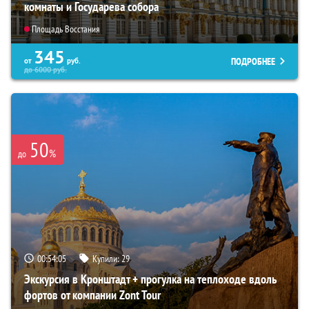
комнаты и Государева собора
Площадь Восстания
345
ПОДРОБНЕЕ
от
руб.
до
6000
руб.
50
%
до
00:54:04
Купили:
29
Экскурсия в Кронштадт + прогулка на теплоходе вдоль
фортов от компании Zont Tour