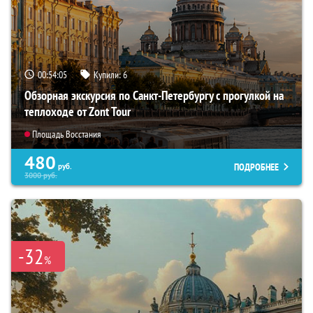
00:54:04
Купили:
6
Обзорная экскурсия по Санкт-Петербургу с прогулкой на
теплоходе от Zont Tour
Площадь Восстания
480
ПОДРОБНЕЕ
руб.
3000
руб.
-32
%