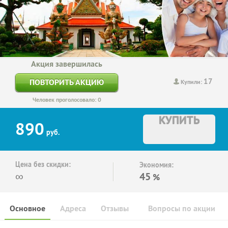
Акция завершилась
17
ПОВТОРИТЬ АКЦИЮ
Купили:
Человек проголосовало: 0
КУПИТЬ
890
руб.
Цена без скидки:
Экономия:
∞
45
%
Основное
Адреса
Отзывы
Вопросы по акции