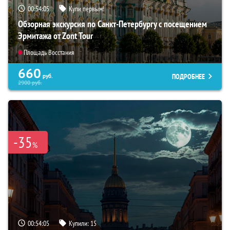
00:54:04
Купи первым!
Обзорная экскурсия по Санкт-Петербургу с посещением
Эрмитажа от Zont Tour
Площадь Восстания
660
ПОДРОБНЕЕ
руб.
2900
руб.
-35
%
00:54:04
Купили:
15