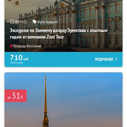
00:54:04
Купи первым!
Экскурсия по Зимнему дворцу Эрмитажа с опытным
гидом от компании Zont Tour
Площадь Восстания
710
ПОДРОБНЕЕ
руб.
3500
руб.
51
%
до