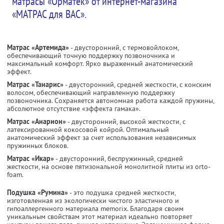
матрасы «Орматек» от интернет-магазина
«МАТРАС для ВАС».
Матрас «Артемида»
- двусторонний, с термовойлоком,
обеспечивающий точную поддержку позвоночника и
максимальный комфорт. Ярко выраженный анатомический
эффект.
Матрас «Танарис»
- двусторонний, средней жесткости, с конским
волосом, обеспечивающий направленную поддержку
позвоночника. Сохраняется автономная работа каждой пружины,
абсолютное отсутствие «эффекта гамака».
Матрас «Анарион»
- двусторонний, высокой жесткости, с
латексированной кокосовой койрой. Оптимальный
анатомический эффект за счет использования независимых
пружинных блоков.
Матрас «Икар»
- двусторонний, беспружинный, средней
жесткости, на основе пятизональной монолитной плиты из orto-
foam.
Подушка «Румина»
- это подушка средней жесткости,
изготовленная из экологически чистого эластичного и
гипоаллергенного материала memorix. Благодаря своим
уникальным свойствам этот материал идеально повторяет