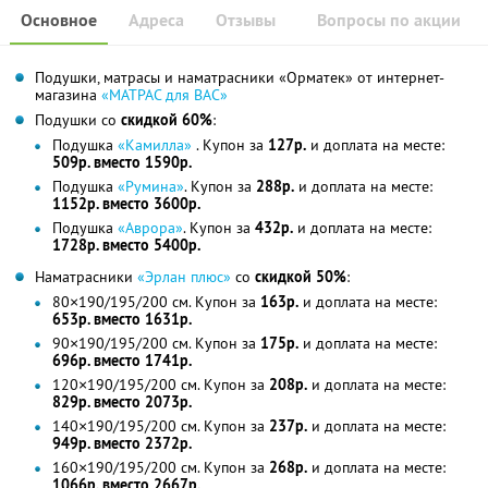
Основное
Адреса
Отзывы
Вопросы по акции
Подушки, матрасы и наматрасники «Орматек» от интернет-
магазина
«МАТРАС для ВАС»
Подушки со
скидкой 60%
:
Подушка
«Камилла»
. Купон за
127р.
и доплата на месте:
509р. вместо 1590р.
Подушка
«Румина»
. Купон за
288р.
и доплата на месте:
1152р. вместо 3600р.
Подушка
«Аврора»
. Купон за
432р.
и доплата на месте:
1728р. вместо 5400р.
Наматрасники
«Эрлан плюс»
со
скидкой 50%
:
80×190/195/200 см. Купон за
163р.
и доплата на месте:
653р. вместо 1631р.
90×190/195/200 см. Купон за
175р.
и доплата на месте:
696р. вместо 1741р.
120×190/195/200 см. Купон за
208р.
и доплата на месте:
829р. вместо 2073р.
140×190/195/200 см. Купон за
237р.
и доплата на месте:
949р. вместо 2372р.
160×190/195/200 см. Купон за
268р.
и доплата на месте:
1066р. вместо 2667р.