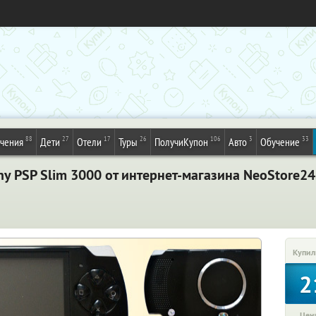
88
27
17
26
106
3
33
ечения
Дети
Отели
Туры
ПолучиКупон
Авто
Обучение
y PSP Slim 3000 от интернет-магазина NeoStore24
Купил
2
Цена