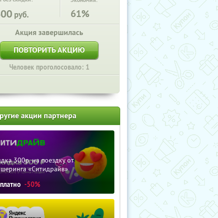
Экономия:
600
61%
руб.
Акция завершилась
ПОВТОРИТЬ АКЦИЮ
Человек проголосовало: 1
ругие акции партнера
дка 300р. на поездку от
ршеринга «Ситидрайв»
сплатно
-50%