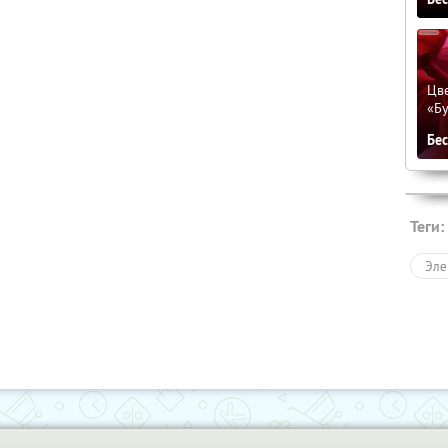
Цве
«Бу
Бе
Теги:
Эле