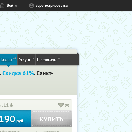
Войти
Зарегистрироваться
28
15
57
Товары
Услуги
Промокоды
.
Скидка 61%
. Санкт-
11
(0)
и:
190
КУПИТЬ
руб.
 без скидки: