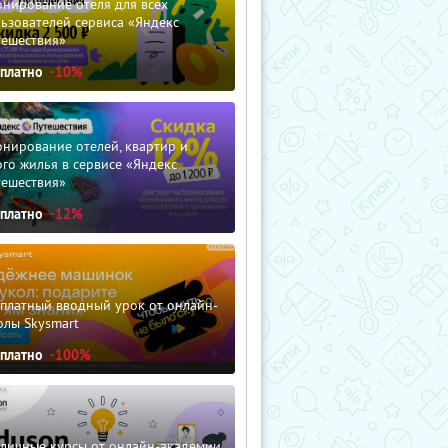
нирование отеля для всех
ьзователей сервиса «Яндекс
тешествия»
сплатно
-10%
нирование отелей, квартир и
го жилья в сервисе «Яндекс
тешествия»
сплатно
-12%
сплатный вводный урок от онлайн-
олы Skysmart
сплатно
-100%
зличные курсы от онлайн-академии