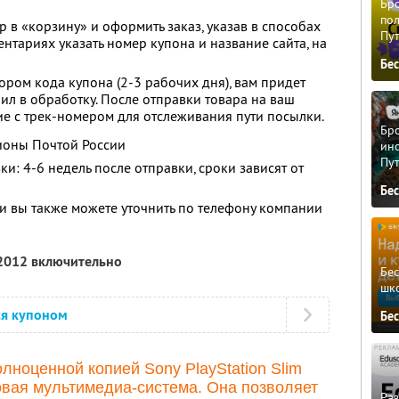
Бро
пол
 в «корзину» и оформить заказ, указав в способах
Пу
ентариях указать номер купона и название сайта, на
Бе
ром кода купона (2-3 рабочих дня), вам придет
ил в обработку. После отправки товара на ваш
ие с трек-номером для отслеживания пути посылки.
Бро
гионы Почтой России
ино
Пу
: 4-6 недель после отправки, сроки зависят от
Бе
 вы также можете уточнить по телефону компании
 2012 включительно
Бе
шк
ся купоном
Бе
лноценной копией Sony PlayStation Slim
овая мультимедиа-система. Она позволяет
Ра