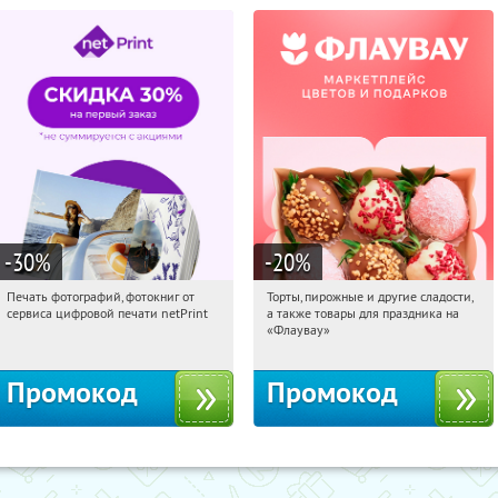
-30
%
-20
%
Печать фотографий, фотокниг от
Торты, пирожные и другие сладости,
15:38:46
Получили:
4
15:38:46
Получили:
6
сервиса цифровой печати netPrint
а также товары для праздника на
Россия
Россия
«Флаувау»
Промокод
Промокод