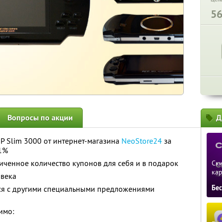
5
Вопросы по акции
Д
P Slim 3000 от интернет-магазина
NeoStore24
за
1%
ченное количество купонов для себя и в подарок
Ски
ка
овека
Бе
тся с другими специальными предложениями
имо: