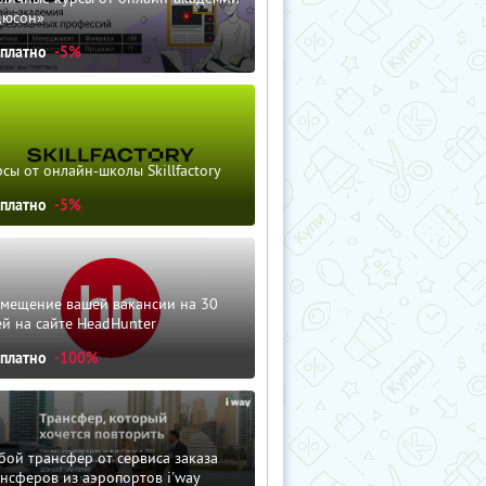
дюсон»
сплатно
-5%
сы от онлайн-школы Skillfactory
сплатно
-5%
змещение вашей вакансии на 30
й на сайте HeadHunter
сплатно
-100%
ой трансфер от сервиса заказа
нсферов из аэропортов i'way