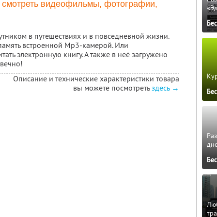
 и смотреть видеофильмы, фотографии,
«Э
Бе
утником в путешествиях и в повседневной жизни.
память встроенной Mp3-камерой. Или
тать электронную книгу. А также в неё загружено
 вечно!
Кур
Описание и технические характеристики товара
вы можете посмотреть
здесь →
Бе
Ра
дне
Бе
Люб
тра