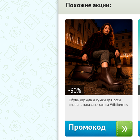
Похожие акции:
-30
%
Обувь, одежда и сумки для всей
15:38:46
Получили:
32
семьи в магазине kari на Wildberries
Россия
Промокод