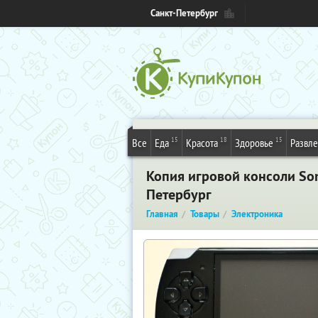
Санкт-Петербург
15
18
15
Все
Еда
Красота
Здоровье
Развл
Копия игровой консоли Son
Петербург
Главная
Товары
Электроника