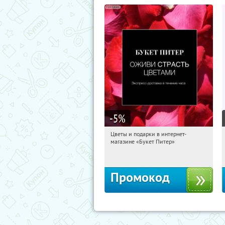
-5
%
Цветы и подарки в интернет-
15:38:46
Получи первым!
магазине «Букет Питер»
Владимирская
Промокод