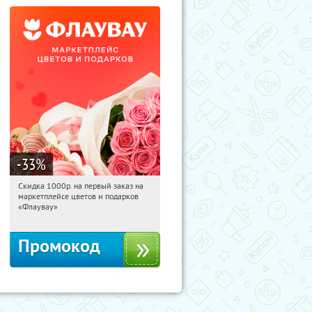
-33
%
Скидка 1000р. на первый заказ на
15:38:46
Получили:
18
маркетплейсе цветов и подарков
Россия
«Флаувау»
Промокод