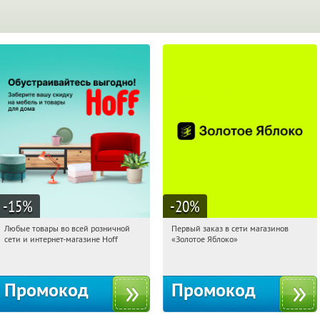
-15
%
-20
%
Любые товары во всей розничной
Первый заказ в сети магазинов
15:38:46
Получили:
83
15:38:46
Получи первым!
сети и интернет-магазине Hoff
«Золотое Яблоко»
Москва, 1-й Волоколамский проезд,
Россия
10с1
Промокод
Промокод