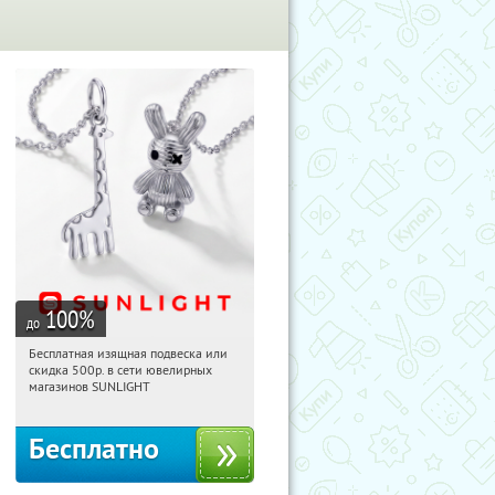
100
%
до
Бесплатная изящная подвеска или
15:38:46
Получили:
74
скидка 500р. в сети ювелирных
Россия
магазинов SUNLIGHT
Бесплатно