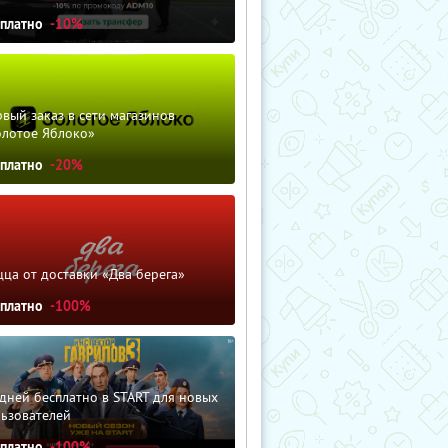
сплатно
-10%
вый заказ в сети магазинов
олотое Яблоко»
сплатно
-20%
ца от доставки «Два берега»
сплатно
-100%
дней бесплатно в START для новых
льзователей
сплатно
-100%