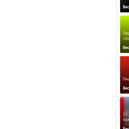
Бе
Пер
«З
Бе
Пиц
Бе
25 
по
Бе