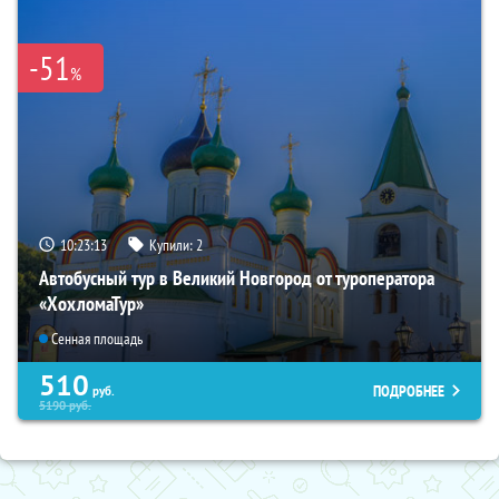
-51
%
10:23:12
Купили:
2
Автобусный тур в Великий Новгород от туроператора
«ХохломаТур»
Сенная площадь
510
ПОДРОБНЕЕ
руб.
5190
руб.