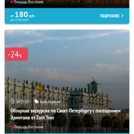
Площадь Восстания
180
ПОДРОБНЕЕ
от
руб.
до
2360
руб.
-24
%
10:23:12
Купи первым!
Обзорная экскурсия по Санкт-Петербургу с посещением
Эрмитажа от Zont Tour
Площадь Восстания