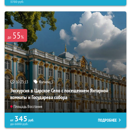
3780
руб.
55
%
до
10:23:12
Купили:
5
Экскурсия в Царское Село с посещением Янтарной
комнаты и Государева собора
Площадь Восстания
345
ПОДРОБНЕЕ
от
руб.
до
6000
руб.