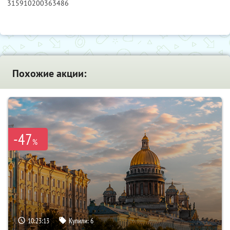
315910200363486
Похожие акции:
-47
%
10:23:12
Купили:
6