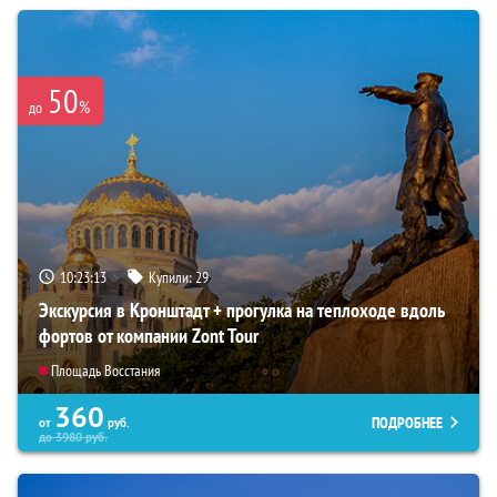
50
%
до
10:23:12
Купили:
29
Экскурсия в Кронштадт + прогулка на теплоходе вдоль
фортов от компании Zont Tour
Площадь Восстания
360
ПОДРОБНЕЕ
от
руб.
до
3980
руб.