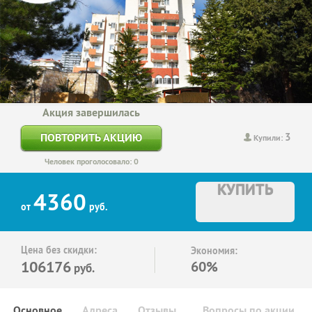
Акция завершилась
3
ПОВТОРИТЬ АКЦИЮ
Купили:
Человек проголосовало: 0
КУПИТЬ
4360
от
руб.
Цена без скидки:
Экономия:
106176
60%
руб.
Основное
Адреса
Отзывы
Вопросы по акции