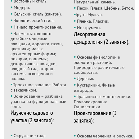
•
Восточный стиль.
Натуральный камень.
•
•
Модерн.
Песок. Галька. Щебень. Бетон.
•
•
Сельский стиль (кантри).
Грунт. Мульча.
•
•
Экологический стиль.
Пленка. Пластик.
•
•
Начало проектирования.
Инструмент.
•
Декоративная
Элементы садового
дизайна: мощеные
дендрология (2 занятия):
площадки, дорожки, газон,
цветники; малые
архитектурные формы;
•
Основы физиологии и
рокарии, водоемы;
экологии растений.
декоративные посадки,
Природные растительные
плодовый сад, огород;
сообщества.
системы освещения и
•
полива.
Деревья.
•
•
Проектное задание. Работа
Кустарники. Живые
с заказчиком.
изгороди.
•
•
Зонирование – разбивка
Травянистые многолетники.
участка на функциональные
Почвопокровные.
зоны.
Однолетники.
Изучение садового
Проектирование (3
участка (2 занятия):
занятия):
•
•
Окружение сада.
Основы черчения и рисунка.