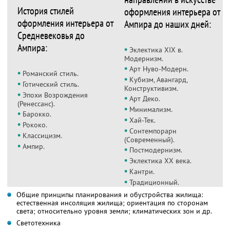
История стилей
оформления интерьера от
оформления интерьера от
Ампира до наших дней:
Средневековья до
Ампира:
•
Эклектика ХIХ в.
Модернизм.
•
Арт Нуво-Модерн.
•
Романский стиль.
•
Кубизм, Авангард,
•
Готический стиль.
Конструктивизм.
•
Эпохи Возрождения
•
Арт Деко.
(Ренессанс).
•
Минимализм.
•
Барокко.
•
Хай-Тек.
•
Рококо.
•
Сонтемпорарн
•
Классицизм.
(Современный).
•
Ампир.
•
Постмодернизм.
•
Эклектика ХХ века.
•
Кантри.
•
Традиционный.
Общие принципы планирования и обустройства жилища:
естественная инсоляция жилища; ориентация по сторонам
света; относительно уровня земли; климатических зон и др.
Светотехника