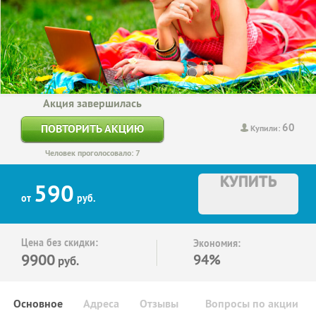
Акция завершилась
60
ПОВТОРИТЬ АКЦИЮ
Купили:
Человек проголосовало: 7
КУПИТЬ
590
от
руб.
Цена без скидки:
Экономия:
9900
94%
руб.
Основное
Адреса
Отзывы
Вопросы по акции