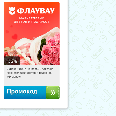
-33
%
Скидка 1000р. на первый заказ на
17:59:02
Получили:
18
маркетплейсе цветов и подарков
Россия
«Флаувау»
Промокод