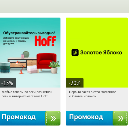
-15
%
-20
%
Любые товары во всей розничной
Первый заказ в сети магазинов
17:59:02
Получили:
83
17:59:02
Получи первым!
сети и интернет-магазине Hoff
«Золотое Яблоко»
Москва, 1-й Волоколамский проезд,
Россия
10с1
Промокод
Промокод