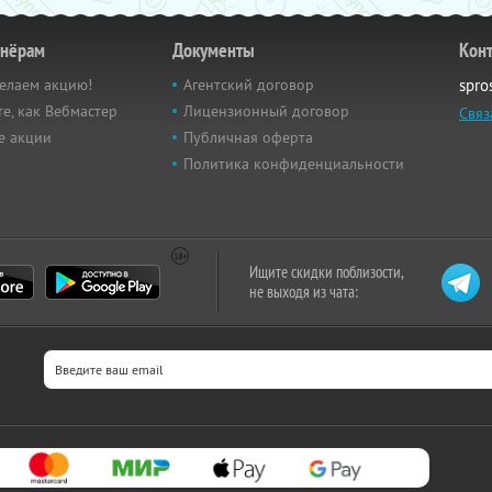
тнёрам
Документы
Кон
елаем акцию!
Агентский договор
spro
е, как Вебмастер
Лицензионный договор
Связ
е акции
Публичная оферта
Политика конфиденциальности
Ищите скидки поблизости,
не выходя из чата: