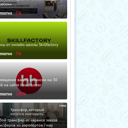
дюсон»
сплатно
-5%
сы от онлайн-школы Skillfactory
сплатно
-5%
змещение вашей вакансии на 30
й на сайте HeadHunter
сплатно
-100%
ой трансфер от сервиса заказа
нсферов из аэропортов i'way