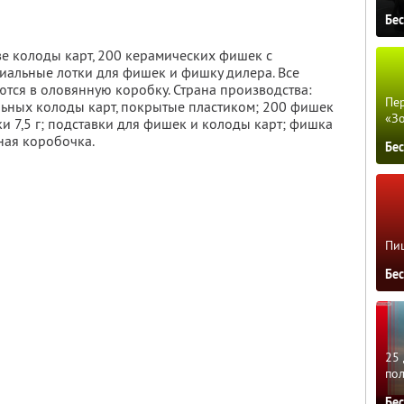
Бе
е колоды карт, 200 керамических фишек с
циальные лотки для фишек и фишку дилера. Все
ся в оловянную коробку. Страна производства:
Пер
ьных колоды карт, покрытые пластиком; 200 фишек
«З
шки 7,5 г; подставки для фишек и колоды карт; фишка
ная коробочка.
Бе
Пиц
Бе
25 
по
Бе