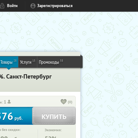
Войти
Зарегистрироваться
28
15
58
Товары
Услуги
Промокоды
2%. Санкт-Петербург
1
(0)
и:
576
КУПИТЬ
руб.
 без скидки:
Экономия: