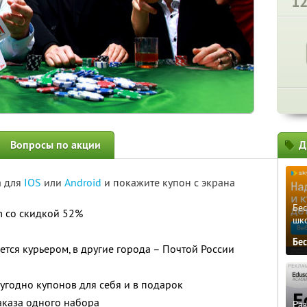
1
Вопросы по акции
Д
а для
IOS
или
Android
и покажите купон с экрана
Бе
m со скидкой 52%
шк
Бе
тся курьером, в другие города – Почтой России
угодно купонов для себя и в подарок
аказа одного набора
Ра