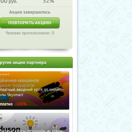
200
52%
руб.
Акция завершилась
ПОВТОРИТЬ АКЦИЮ
Человек проголосовало: 0
ругие акции партнера
сплатный вводный урок от онлайн-
олы Skysmart
сплатно
-100%
зличные курсы от онлайн-академии