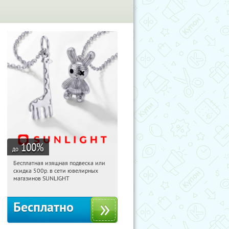
100
%
до
Бесплатная изящная подвеска или
17:59:02
Получили:
73
скидка 500р. в сети ювелирных
Россия
магазинов SUNLIGHT
Бесплатно