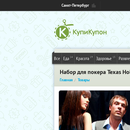
Санкт-Петербург
14
19
15
Все
Еда
Красота
Здоровье
Развл
Набор для покера Texas Ho
Главная
Товары