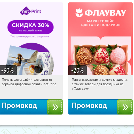
-30
%
-20
%
Печать фотографий, фотокниг от
Торты, пирожные и другие сладости,
17:59:02
Получили:
4
17:59:02
Получили:
6
сервиса цифровой печати netPrint
а также товары для праздника на
Россия
Россия
«Флаувау»
Промокод
Промокод