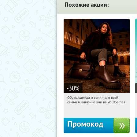
Похожие акции:
-30
%
Обувь, одежда и сумки для всей
17:59:02
Получили:
30
семьи в магазине kari на Wildberries
Россия
Промокод