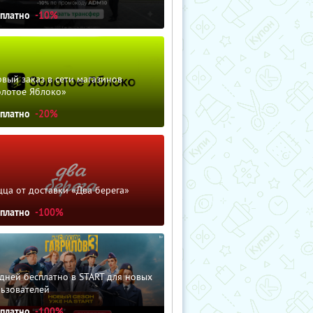
сплатно
-10%
вый заказ в сети магазинов
олотое Яблоко»
сплатно
-20%
ца от доставки «Два берега»
сплатно
-100%
дней бесплатно в START для новых
льзователей
сплатно
-100%