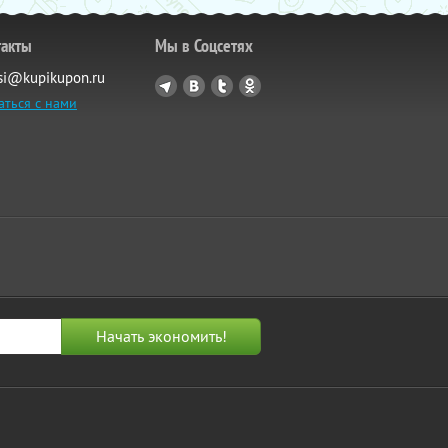
такты
Мы в Соцсетях
si@kupikupon.ru
аться с нами