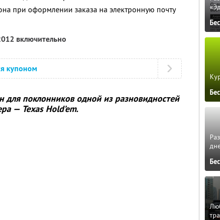
«Э
она при оформлении заказа на электронную почту
Бе
 2012 включительно
ся купоном
Кур
Бе
н для поклонников одной из разновидностей
ра — Texas Hold’em.
Ра
дне
Бе
Люб
тра