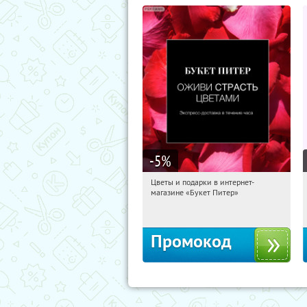
-5
%
Цветы и подарки в интернет-
17:59:02
Получи первым!
магазине «Букет Питер»
Владимирская
Промокод