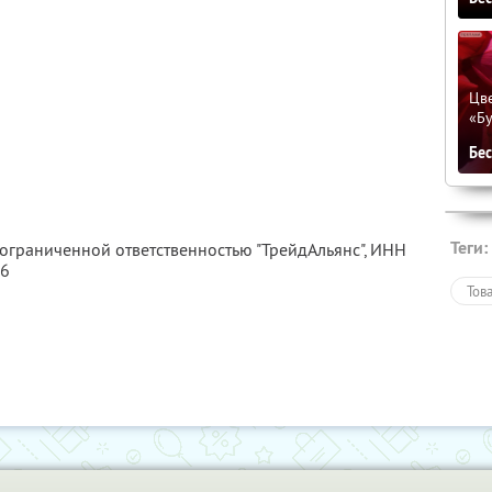
Цве
«Бу
Бе
Теги:
 ограниченной ответственностью "ТрейдАльянс",
ИНН
46
Тов