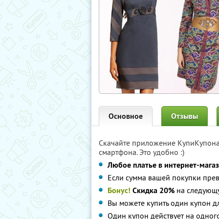
Основное
Отзывы
Скачайте приложение КупиКупон
смартфона. Это удобно :)
Любое платье в интернет-магази
Если сумма вашей покупки прев
Бонус!
Cкидка 20%
на следующу
Вы можете купить один купон дл
Один купон действует на одног