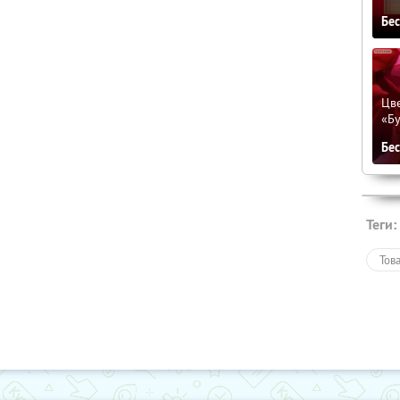
Бе
Цве
«Бу
Бе
Теги:
Тов