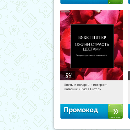
-5
%
Цветы и подарки в интернет-
16:22:10
Получи первым!
магазине «Букет Питер»
Владимирская
Промокод