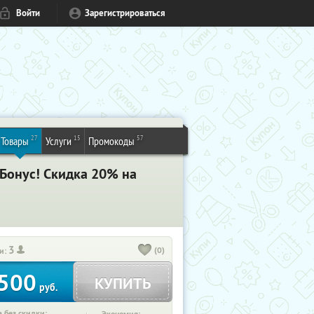
Войти
Зарегистрироваться
27
15
57
Товары
Услуги
Промокоды
! Бонус! Cкидка 20% на
3
(0)
и:
500
КУПИТЬ
руб.
 без скидки: