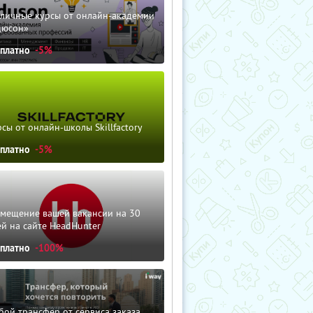
зличные курсы от онлайн-академии
дюсон»
сплатно
-5%
сы от онлайн-школы Skillfactory
сплатно
-5%
змещение вашей вакансии на 30
й на сайте HeadHunter
сплатно
-100%
ой трансфер от сервиса заказа