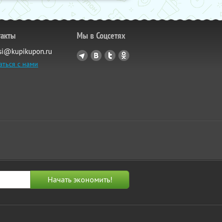
такты
Мы в Соцсетях
si@kupikupon.ru
аться с нами