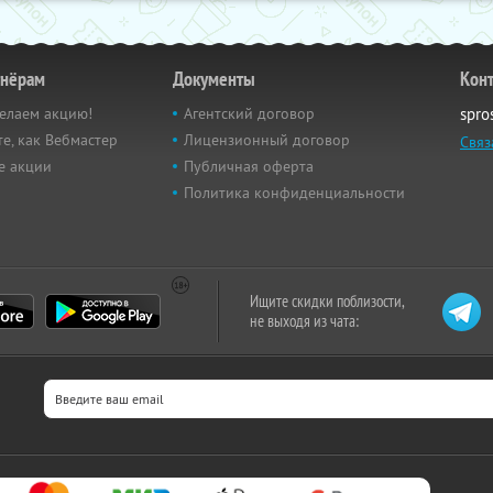
тнёрам
Документы
Кон
елаем акцию!
Агентский договор
spro
е, как Вебмастер
Лицензионный договор
Связ
е акции
Публичная оферта
Политика конфиденциальности
Ищите скидки поблизости,
не выходя из чата: