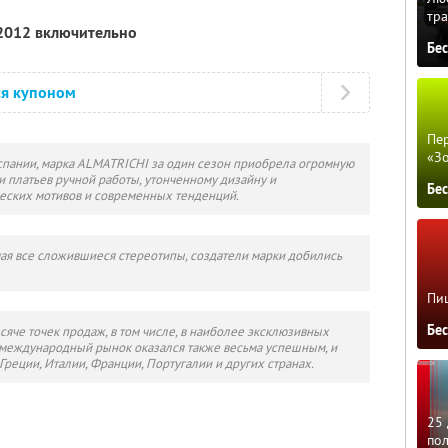
тра
 2012 включительно
Бе
ся купоном
Пер
«З
спании, марка ALMATRICHI за один сезон приобрела огромную
 платьев ручной работы, утонченному дизайну и
Бе
еских мотивов и современных тенденций.
мая все сложившиеся стереотипы, создатели марки добились
Пиц
Бе
сяче точек продаж, в том числе, в наиболее эксклюзивных
 международный рынок оказался также весьма успешным, и
Греции, Италии, Франции, Португалии и других странах.
25 
по