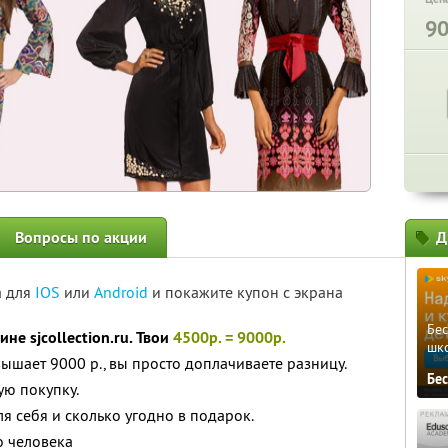
9
Вопросы по акции
Д
а для
IOS
или
Android
и покажите купон с экрана
Бе
не sjcollection.ru. Твои
4500р. = 9000р.
шк
ышает 9000 р., вы просто доплачиваете разницу.
Бе
ю покупку.
я себя и сколько угодно в подарок.
о человека