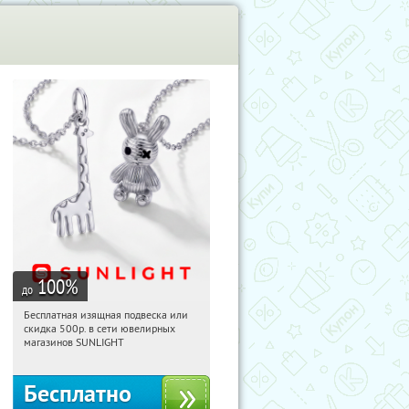
100
%
до
Бесплатная изящная подвеска или
16:22:10
Получили:
73
скидка 500р. в сети ювелирных
Россия
магазинов SUNLIGHT
Бесплатно