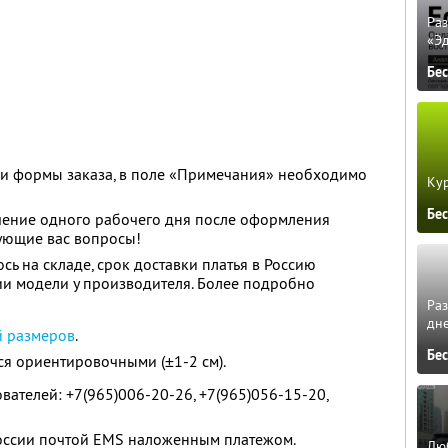
Ра
«Э
Бе
ии формы заказа, в поле «Примечания» необходимо
Кур
Бе
чение одного рабочего дня после оформления
есующие вас вопросы!
сь на складе, срок доставки платья в Россию
чии модели у производителя. Более подробно
.
Ра
дне
й размеров
.
Бе
я ориентировочными (±1-2 см).
вателей: +7(965)006-20-26, +7(965)056-15-20,
России почтой EMS наложенным платежом.
Люб