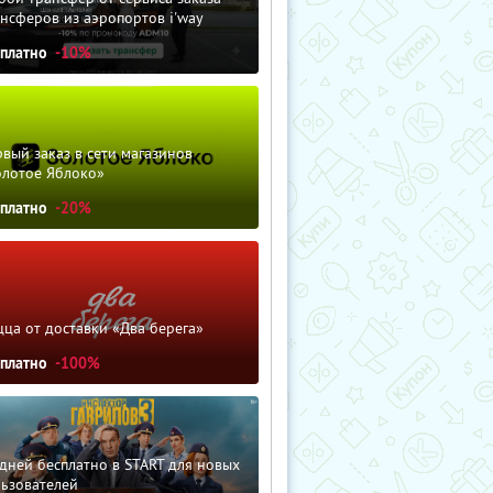
нсферов из аэропортов i'way
сплатно
-10%
вый заказ в сети магазинов
олотое Яблоко»
сплатно
-20%
ца от доставки «Два берега»
сплатно
-100%
дней бесплатно в START для новых
льзователей