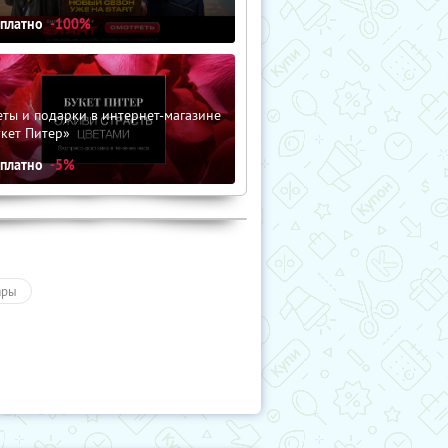
сплатно
-100%
ты и подарки в интернет-магазине
кет Питер»
сплатно
-5%
ары