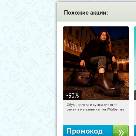
Похожие акции:
-30
%
Обувь, одежда и сумки для всей
16:22:10
Получи первым!
семьи в магазине kari на Wildberries
Россия
Промокод