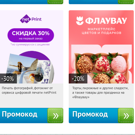
-30
%
-20
%
Печать фотографий, фотокниг от
Торты, пирожные и другие сладости,
16:22:10
Получили:
4
16:22:10
Получили:
6
сервиса цифровой печати netPrint
а также товары для праздника на
Россия
Россия
«Флаувау»
Промокод
Промокод