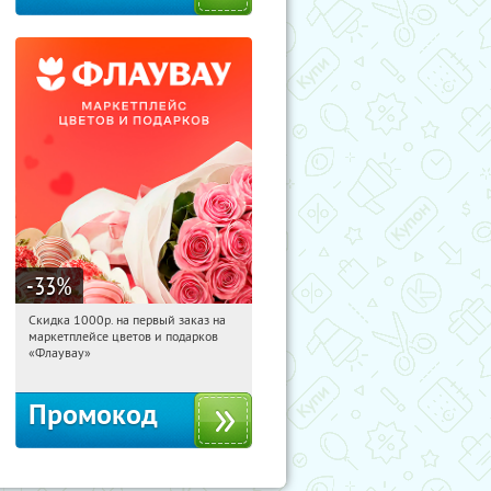
-33
%
Скидка 1000р. на первый заказ на
16:22:10
Получили:
18
маркетплейсе цветов и подарков
Россия
«Флаувау»
Промокод