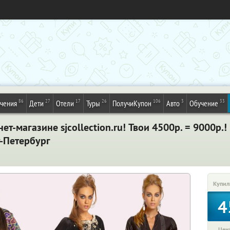
86
27
17
26
106
3
33
ечения
Дети
Отели
Туры
ПолучиКупон
Авто
Обучение
ет-магазине sjcollection.ru! Твои 4500р. = 9000р.
-Петербург
Купил
4
Цена