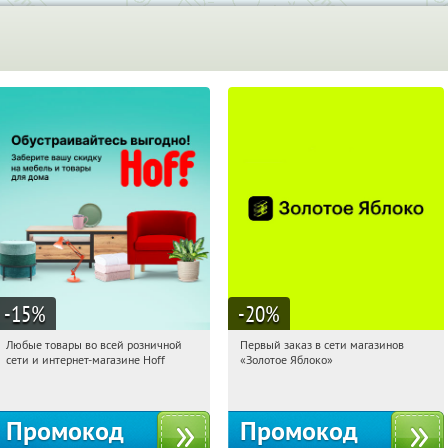
-15
%
-20
%
Любые товары во всей розничной
Первый заказ в сети магазинов
16:22:10
Получили:
83
16:22:10
Получи первым!
сети и интернет-магазине Hoff
«Золотое Яблоко»
Москва, 1-й Волоколамский проезд,
Россия
10с1
Промокод
Промокод