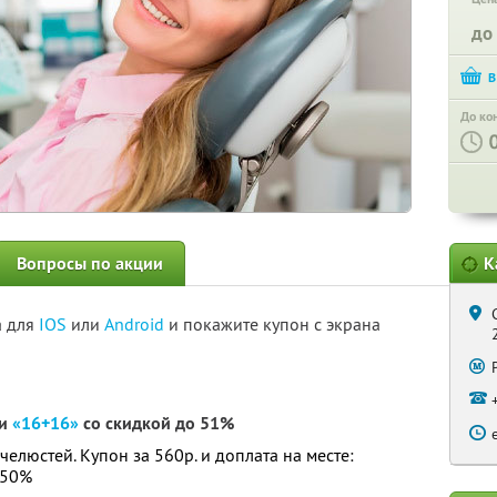
до
До ко
Вопросы по акции
К
а для
IOS
или
Android
и покажите купон с экрана
ки
«16+16»
со скидкой до 51%
елюстей. Купон за 560р. и доплата на месте:
 50%