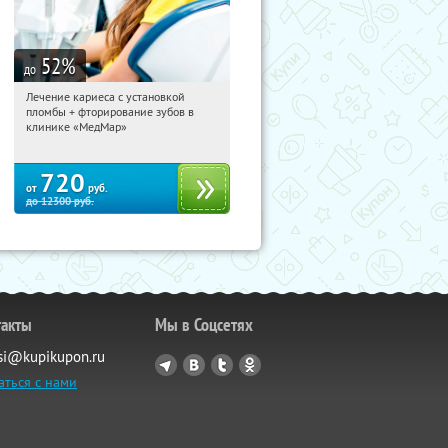
52
%
до
Лечение кариеса с установкой
12:35:22
Купили:
27
пломбы + фторирование зубов в
Садовая
клинике «МедМар»
720
от
руб.
до
12300
руб.
такты
Мы в Соцсетях
si@kupikupon.ru
аться с нами