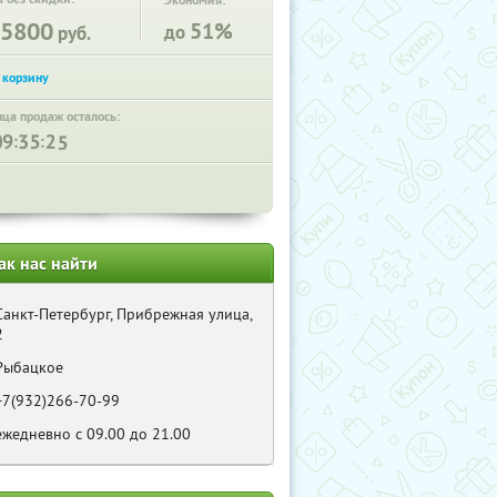
Экономия:
5800
51%
до
руб.
нца продаж осталось:
:
:
ак нас найти
Санкт-Петербург, Прибрежная улица,
2
Рыбацкое
+7(932)266-70-99
ежедневно с 09.00 до 21.00