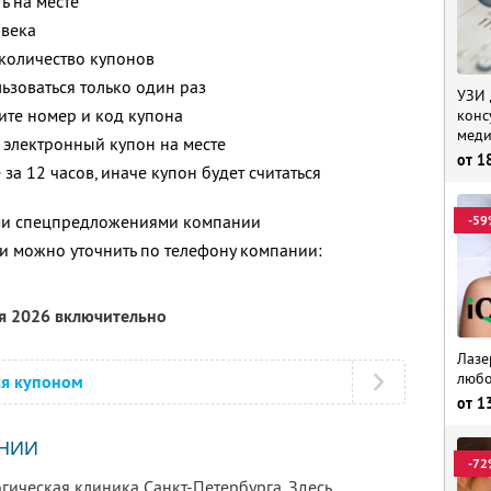
ь на месте
овека
количество купонов
зоваться только один раз
УЗИ 
ите номер и код купона
конс
меди
 электронный купон на месте
от
1
за 12 часов, иначе купон будет считаться
ими спецпредложениями компании
-59
 можно уточнить по телефону компании:
ря 2026 включительно
Лазе
любо
ся купоном
от
1
НИИ
-72
гическая клиника Санкт-Петербурга. Здесь