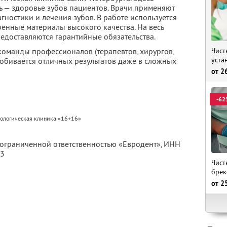
ь — здоровье зубов пациентов. Врачи применяют
ностики и лечения зубов. В работе используется
ренные материалы высокого качества. На весь
редоставляются гарантийные обязательства.
Чист
оманды профессионалов (терапевтов, хирургов,
уста
добивается отличных результатов даже в сложных
от
2
-62
ологическая клиника «16+16»
с ограниченной ответственностью «Евродент»,
ИНН
03
Чист
брек
от
2