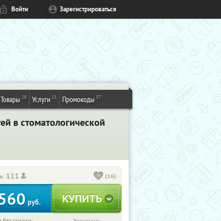
Войти
Зарегистрироваться
28
15
57
Товары
Услуги
Промокоды
тей в стоматологической
111
(16)
и:
560
руб.
 без скидки: