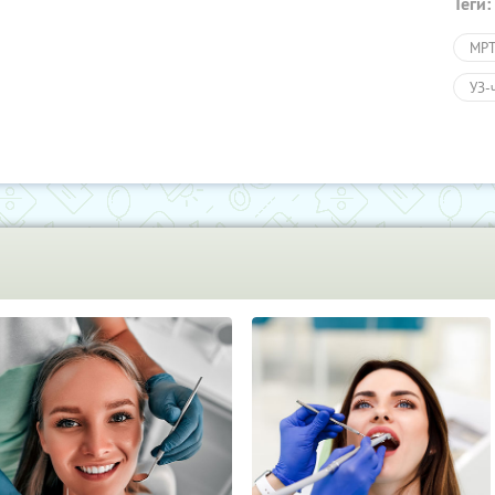
Теги:
МРТ,
УЗ-