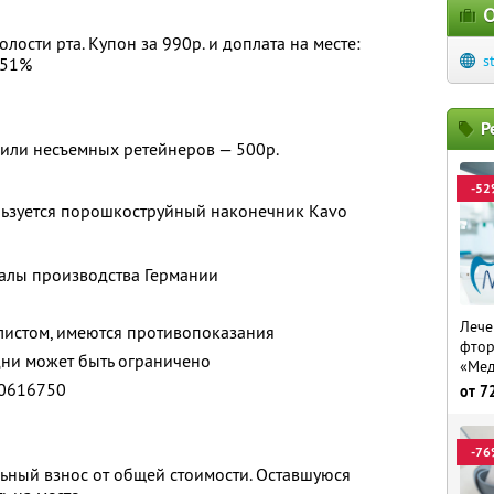
О
ости рта. Купон за 990р. и доплата на месте:
s
 51%
Р
 или несъемных ретейнеров — 500р.
-52
льзуется порошкоструйный наконечник Kavo
иалы производства Германии
Лече
листом, имеются противопоказания
фтор
ни может быть ограничено
«Ме
0616750
от
7
-76
ьный взнос от общей стоимости. Оставшуюся