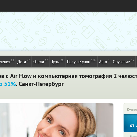
88
27
17
26
106
3
33
ечения
Дети
Отели
Туры
ПолучиКупон
Авто
Обучение
ов с Air Flow и компьютерная томография 2 челюс
до 51%
. Санкт-Петербург
Купил
от
Цена