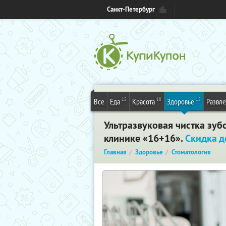
Санкт-Петербург
15
18
15
Все
Еда
Красота
Здоровье
Развл
Ультразвуковая чистка зуб
клинике «16+16».
Скидка 
Главная
Здоровье
Стоматология