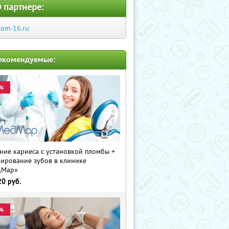
 партнере:
tom-16.ru
екомендуемые:
%
ние кариеса с установкой пломбы +
ирование зубов в клинике
дМар»
20
руб.
%