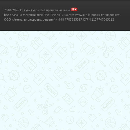
2010-2026 © КупиКупон. Все права защищены.
Все права на товарный знак "КупиКупон" и на сайт www.kupikupon.ru принадлежат
OOO «Агентство цифровых решений» ИНН 7705523387, ОГРН 1127747063212