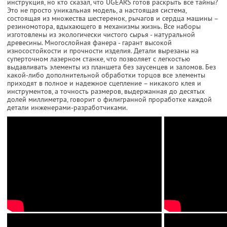
инструкция, но кто сказал, что UGEARS
готов раскрыть все тайны?
Это не просто уникальная модель, а настоящая система,
состоящая из множества шестеренок, рычагов и сердца машины –
резиномотора, вдыхающего в механизмы жизнь. Все наборы
изготовлены из экологически чистого сырья - натуральной
древесины. Многослойная фанера - гарант высокой
износостойкости и прочности изделия. Детали вырезаны на
суперточном лазерном станке, что позволяет с легкостью
выдавливать элементы из планшета без заусенцев и заломов. Без
какой-либо дополнительной обработки торцов все элементы
приходят в полное и надежное сцепление – никакого клея и
инструментов, а точность размеров, выдержанная до десятых
долей миллиметра, говорит о филигранной проработке каждой
детали инженерами-разработчиками.