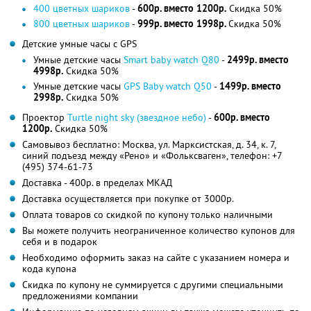
400 цветных шариков
-
600р. вместо 1200р.
Скидка 50%
800 цветных шариков
-
999р. вместо 1998р.
Скидка 50%
Детские умные часы с GPS
Умные детские часы
Smart baby watch Q80
-
2499р. вместо
4998р.
Скидка 50%
Умные детские часы
GPS Baby watch Q50
-
1499р. вместо
2998р.
Скидка 50%
Проектор
Turtle night sky (звездное небо)
-
600р. вместо
1200р.
Скидка 50%
Самовывоз бесплатно: Москва, ул. Марксистская, д. 34, к. 7,
синий подъезд между «Рено» и «Фольксваген», телефон: +7
(495) 374-61-73
Доставка - 400р. в пределах МКАД
Доставка осуществляется при покупке от 3000р.
Оплата товаров со скидкой по купону только наличными
Вы можете получить неограниченное количество купонов для
себя и в подарок
Необходимо оформить заказ на сайте с указанием номера и
кода купона
Скидка по купону не суммируется с другими специальными
предложениями компании