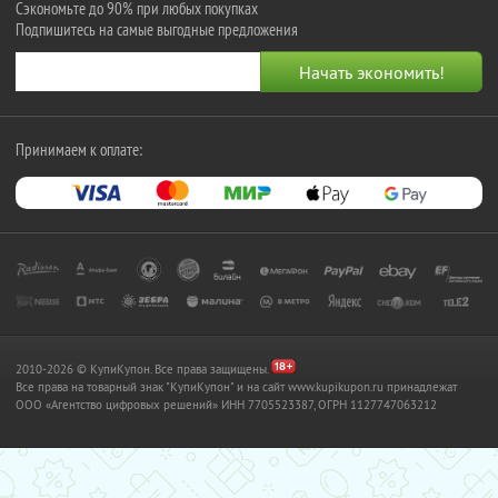
Сэкономьте до 90% при любых покупках
Подпишитесь на самые выгодные предложения
Принимаем к оплате:
2010-2026 © КупиКупон. Все права защищены.
Все права на товарный знак "КупиКупон" и на сайт www.kupikupon.ru принадлежат
OOO «Агентство цифровых решений» ИНН 7705523387, ОГРН 1127747063212