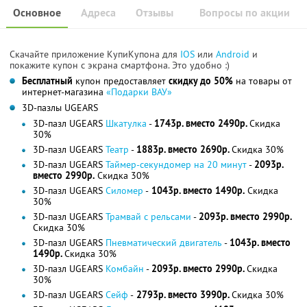
Основное
Адреса
Отзывы
Вопросы по акции
Скачайте приложение КупиКупона для
IOS
или
Android
и
покажите купон с экрана смартфона. Это удобно :)
Бесплатный
купон предоставляет
скидку до 50%
на товары от
интернет-магазина
«Подарки ВАУ»
3D-пазлы UGEARS
3D-пазл UGEARS
Шкатулка
-
1743р. вместо 2490р.
Скидка
30%
3D-пазл UGEARS
Театр
-
1883р. вместо 2690р.
Скидка 30%
3D-пазл UGEARS
Таймер-секундомер на 20 минут
-
2093р.
вместо 2990р.
Скидка 30%
3D-пазл UGEARS
Силомер
-
1043р. вместо 1490р.
Скидка
30%
3D-пазл UGEARS
Трамвай с рельсами
-
2093р. вместо 2990р.
Скидка 30%
3D-пазл UGEARS
Пневматический двигатель
-
1043р. вместо
1490р.
Скидка 30%
3D-пазл UGEARS
Комбайн
-
2093р. вместо 2990р.
Скидка
30%
3D-пазл UGEARS
Сейф
-
2793р. вместо 3990р.
Скидка 30%