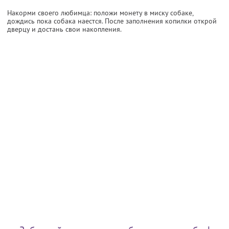
Накорми своего любимца: положи монету в миску собаке,
дождись пока собака наестся. После заполнения копилки открой
дверцу и достань свои накопления.