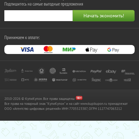
Подпишитесь на самые выгодные предложения
Принимаем к оплате:
2010-2026 © КупиКупон. Все права защищены.
Все права на товарный знак "КупиКупон" и на сайт www.kupikupon.ru принадлежат
OOO «Агентство цифровых решений» ИНН 7705523387, ОГРН 1127747063212