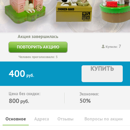
Акция завершилась
7
ПОВТОРИТЬ АКЦИЮ
Купили:
Человек проголосовало: 5
КУПИТЬ
400
руб.
Цена без скидки:
Экономия:
800
50%
руб.
Основное
Адреса
Отзывы
Вопросы по акции