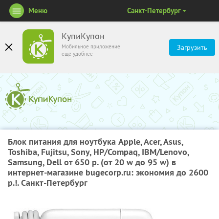
Меню
Санкт-Петербург
КупиКупон
Мобильное приложение
Загрузить
ещё удобнее
Блок питания для ноутбука Apple, Acer, Asus,
Toshiba, Fujitsu, Sony, HP/Compaq, IBM/Lenovo,
Samsung, Dell от
650 р.
(от 20 w до 95 w) в
интернет-магазине
bugecorp.ru:
экономия до
2600
р.!
. Санкт-Петербург