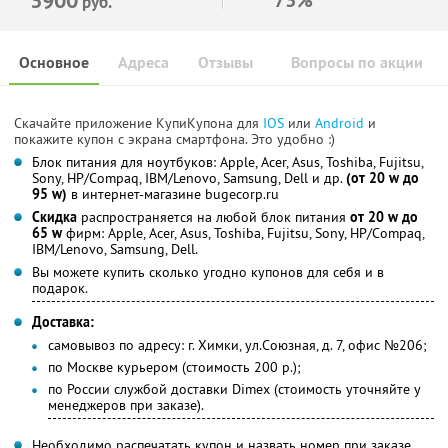
руб.
Основное
Адреса
Отзывы
Вопросы по акции
Скачайте приложение КупиКупона для
IOS
или
Android
и
покажите купон с экрана смартфона. Это удобно :)
Блок питания для ноутбуков: Apple, Acer, Asus, Toshiba, Fujitsu,
Sony, HP/Compaq, IBM/Lenovo, Samsung, Dell и др.
(от 20 w до
95 w)
в интернет-магазине bugecorp.ru
Скидка
распространяется на любой блок питания
от 20 w до
65 w
фирм: Apple, Acer, Asus, Toshiba, Fujitsu, Sony, HP/Compaq,
IBM/Lenovo, Samsung, Dell.
Вы можете купить сколько угодно купонов для себя и в
подарок.
Доставка:
самовывоз по адресу: г. Химки, ул.Союзная, д. 7, офис №206;
по Москве курьером (стоимость 200 р.);
по России службой доставки Dimex (стоимость уточняйте у
менеджеров при заказе).
Необходимо распечатать купон и назвать номер при заказе