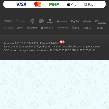
2010-2026 © КупиКупон. Все права защищены.
Все права на товарный знак "КупиКупон" и на сайт www.kupikupon.ru принадлежат
OOO «Агентство цифровых решений» ИНН 7705523387, ОГРН 1127747063212