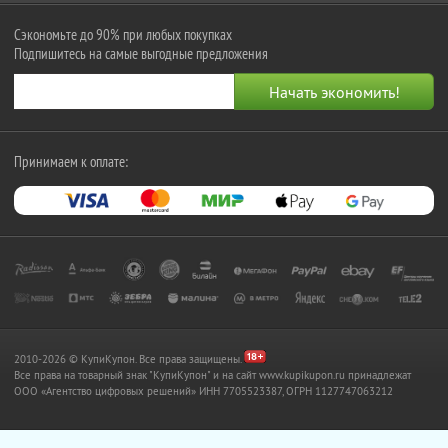
Сэкономьте до 90% при любых покупках
Подпишитесь на самые выгодные предложения
Принимаем к оплате:
2010-2026 © КупиКупон. Все права защищены.
Все права на товарный знак "КупиКупон" и на сайт www.kupikupon.ru принадлежат
OOO «Агентство цифровых решений» ИНН 7705523387, ОГРН 1127747063212