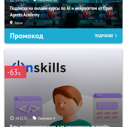
Подписка на онлайн-курсы по AI и нейросетям от Open
Agents Academy
Россия
Промокод
ПОДРОБНЕЕ
-63
%
14:32:32
Получили:
4
Курс программирования для начинающих от онлайн-