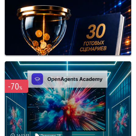
-70
%
14:32:32
Получили:
18