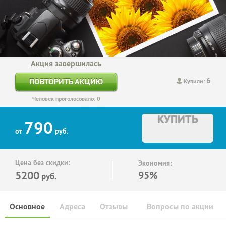
Акция завершилась
6
ПОВТОРИТЬ АКЦИЮ
Купили:
Человек проголосовало: 0
КУПИТЬ
790
от
руб.
Цена без скидки:
Экономия:
5200
95%
руб.
Основное
Адреса
Отзывы
Вопросы по акции