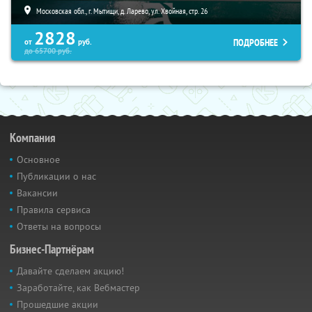
Московская обл., г. Мытищи, д. Ларево, ул. Хвойная, стр. 26
2828
ПОДРОБНЕЕ
от
руб.
до
65700
руб.
Компания
Основное
Публикации о нас
Вакансии
Правила сервиса
Ответы на вопросы
Бизнес-Партнёрам
Давайте сделаем акцию!
Заработайте, как Вебмастер
Прошедшие акции