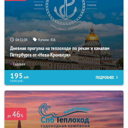
04:51:03
Купили:
416
Дневная прогулка на теплоходе по рекам и каналам
Петербурга от «Нева-Кронверк»
Садовая
195
ПОДРОБНЕЕ
руб.
1500
руб.
46
%
до