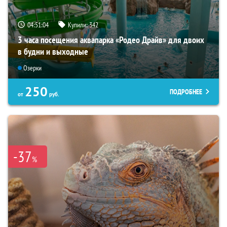
04:51:03
Купили:
342
3 часа посещения аквапарка «Родео Драйв» для двоих
в будни и выходные
Озерки
250
ПОДРОБНЕЕ
от
руб.
-37
%