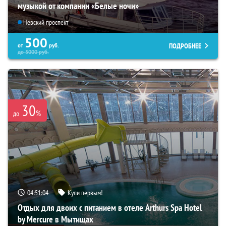
музыкой от компании «Белые ночи»
Невский проспект
500
ПОДРОБНЕЕ
от
руб.
до
5000
руб.
30
%
до
04:51:03
Купи первым!
Отдых для двоих с питанием в отеле Arthurs Spa Hotel
by Mercure в Мытищах