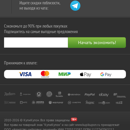
Ищите скидки поблизости,
не выходя из чата:
Сэкономьте до 90% при любых покупках
Подпишитесь на самые выгодные предложения
Принимаем к оплате:
2010-2026 © КупиКупон. Все права защищены.
Все права на товарный знак "КупиКупон" и на сайт www.kupikupon.ru принадлежат
OOO «Агентство цифровых решений» ИНН 7705523387, ОГРН 1127747063212