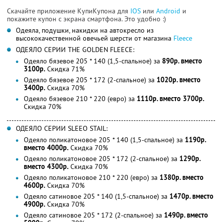
Скачайте приложение КупиКупона для
IOS
или
Android
и
покажите купон с экрана смартфона. Это удобно :)
Одеяла, подушки, накидки на автокресло из
высококачественной овечьей шерсти от магазина
Fleece
ОДЕЯЛО СЕРИИ THE GOLDEN FLEECE:
Одеяло бязевое 205 * 140 (1,5-спальное) за
890р. вместо
3100р.
Скидка 71%
Одеяло бязевое 205 * 172 (2-спальное) за
1020р. вместо
3400р.
Скидка 70%
Одеяло бязевое 210 * 220 (евро) за
1110р. вместо 3700р.
Скидка 70%
ОДЕЯЛО СЕРИИ SLEEO STAIL:
Одеяло поликатоновое 205 * 140 (1,5-спальное) за
1190р.
вместо 4000р.
Скидка 70%
Одеяло поликатоновое 205 * 172 (2-спальное) за
1290р.
вместо 4300р.
Скидка 70%
Одеяло поликатоновое 210 * 220 (евро) за
1380р. вместо
4600р.
Скидка 70%
Одеяло сатиновое 205 * 140 (1,5-спальное) за
1470р. вместо
4900р.
Скидка 70%
Одеяло сатиновое 205 * 172 (2-спальное) за
1490р. вместо