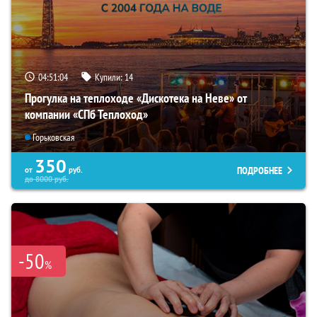
04:51:03
Купили:
14
Прогулка на теплоходе «Дискотека на Неве» от
компании «СПб Теплоход»
Горьковская
350
ПОДРОБНЕЕ
от
руб.
до
8000
руб.
-50
%