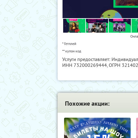
Онла
* Гетплей
** купон код
Услуги предоставляет: Индивидуа
ИНН 732000269444
, ОГРН 32140
Похожие акции: