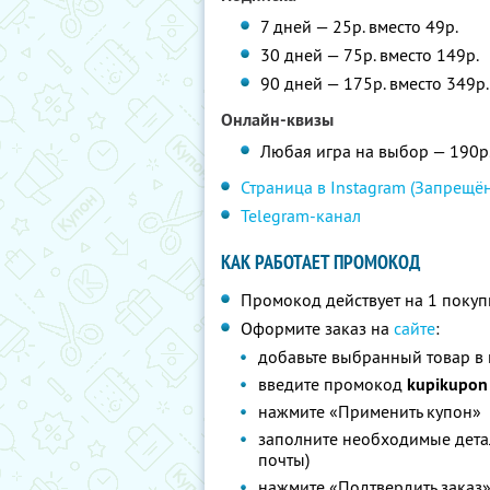
7 дней — 25р. вместо 49р.
30 дней — 75р. вместо 149р.
90 дней — 175р. вместо 349р.
Онлайн-квизы
Любая игра на выбор — 190р.
Страница в Instagram (Запрещён
Telegram-канал
КАК РАБОТАЕТ ПРОМОКОД
Промокод действует на 1 покуп
Оформите заказ на
сайте
:
добавьте выбранный товар в
введите промокод
kupikupon
нажмите «Применить купон»
заполните необходимые детал
почты)
нажмите «Подтвердить заказ