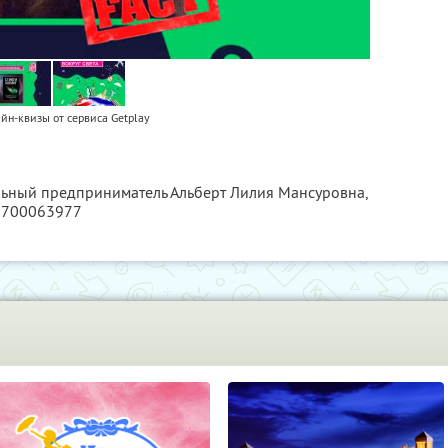
йн-квизы от сервиса Getplay
льный предприниматель Альберт Лилия Мансуровна,
2700063977