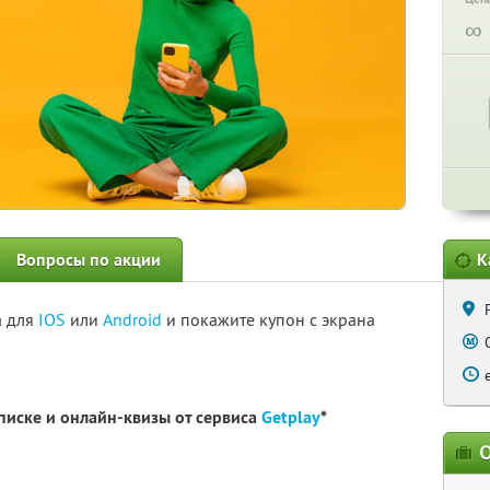
∞
Вопросы по акции
К
а для
IOS
или
Android
и покажите купон с экрана
писке и онлайн-квизы от сервиса
Getplay
*
О