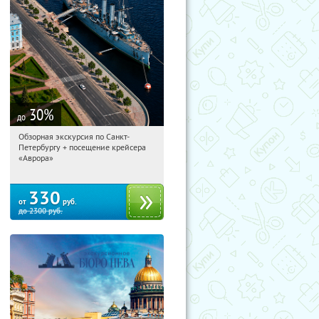
30
%
до
Обзорная экскурсия по Санкт-
04:16:44
Купи первым!
Петербургу + посещение крейсера
Площадь Восстания
«Аврора»
330
от
руб.
до
2300
руб.