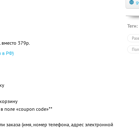
g
Теги:
Раз
 вместо 379р.
Пол
 в РФ)
ку
 корзину
в поле «coupon code»**
и заказа (имя, номер телефона, адрес электронной
»