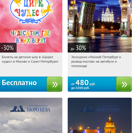
-30
%
30
%
до
Билеты на детские шоу в «Цирке
Экскурсия «Ночной Петербург и
04:16:44
Получили:
3285
04:16:44
Купи первым!
чудес» в Москве и Санкт-Петербурге
развод мостов» на автобусе и
Площадь Восстания
теплоходе
Бесплатно
480
от
руб.
до
3200
руб.