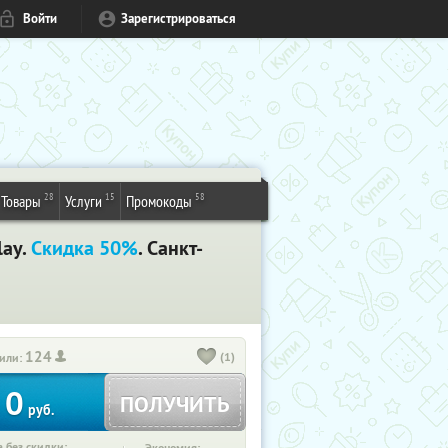
Войти
Зарегистрироваться
28
15
58
Товары
Услуги
Промокоды
lay.
Скидка 50%
. Санкт-
124
(1)
или:
0
ПОЛУЧИТЬ
руб.
 без скидки: