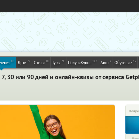
88
27
18
26
107
3
33
ечения
Дети
Отели
Туры
ПолучиКупон
Авто
Обучение
7, 30 или 90 дней и онлайн-квизы от сервиса Getp
Получ
Цена