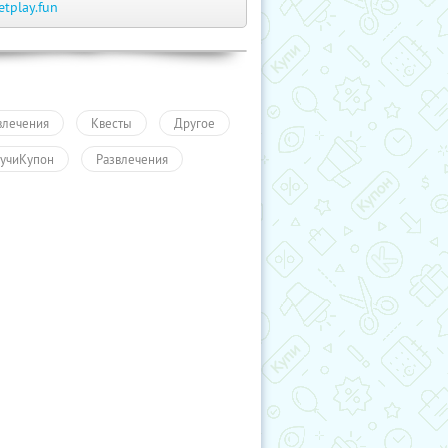
etplay.fun
влечения
Квесты
Другое
учиКупон
Развлечения