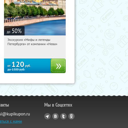
50
%
до
Экскурсия «Мифы и легенды
04:16:44
Купи первым!
Петербурга» от компании «Нева»
Гостиный двор
120
от
руб.
до
1300
руб.
такты
Мы в Соцсетях
si@kupikupon.ru
аться с нами