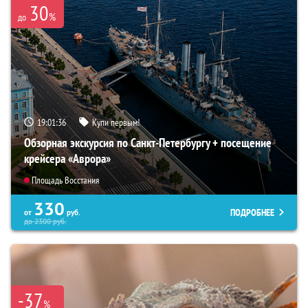
30
%
до
19:01:35
Купи первым!
Обзорная экскурсия по Санкт-Петербургу + посещение
крейсера «Аврора»
Площадь Восстания
330
ПОДРОБНЕЕ
от
руб.
до
2300
руб.
-37
%