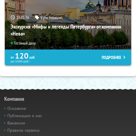
19:01:35
Купи первым!
Экскурсия «Мифы и легенды Петербурга» от компании
«Нева»
Гостиный двор
120
ПОДРОБНЕЕ
от
руб.
до
1300
руб.
Компания
Основное
Публикации о нас
Вакансии
Правила сервиса