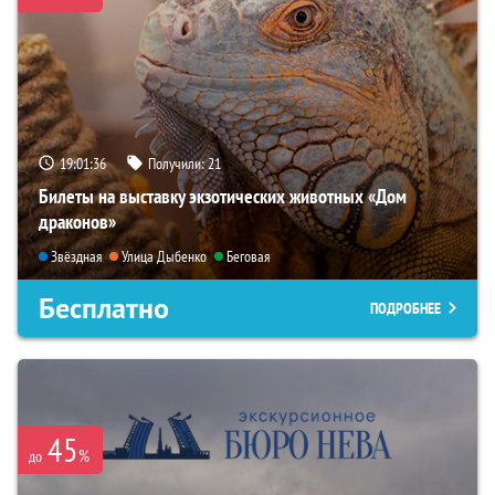
19:01:35
Получили:
21
Билеты на выставку экзотических животных «Дом
драконов»
Звёздная
Улица Дыбенко
Беговая
Бесплатно
ПОДРОБНЕЕ
45
%
до