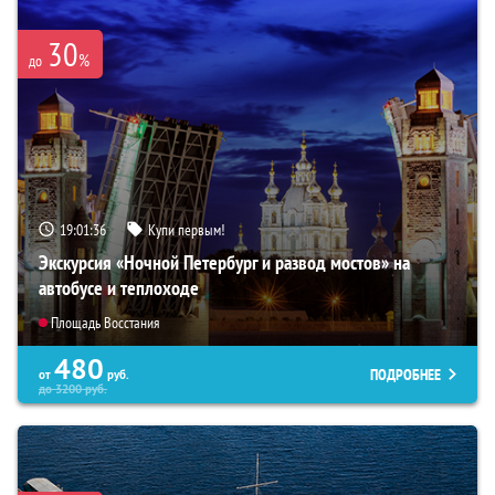
30
%
до
19:01:35
Купи первым!
Экскурсия «Ночной Петербург и развод мостов» на
автобусе и теплоходе
Площадь Восстания
480
ПОДРОБНЕЕ
от
руб.
до
3200
руб.