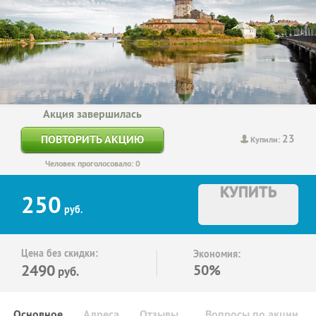
Акция завершилась
23
ПОВТОРИТЬ АКЦИЮ
Купили:
Человек проголосовало: 0
КУПИТЬ
250
руб.
Цена без скидки:
Экономия:
2490
50%
руб.
Основное
Адреса
Отзывы
Вопросы по акции