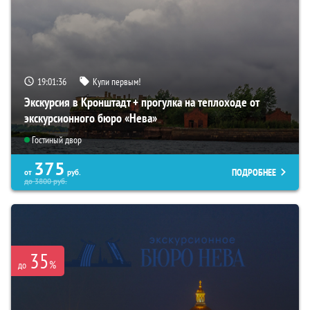
19:01:35
Купи первым!
Экскурсия в Кронштадт + прогулка на теплоходе от
экскурсионного бюро «Нева»
Гостиный двор
375
ПОДРОБНЕЕ
от
руб.
до
3800
руб.
35
%
до