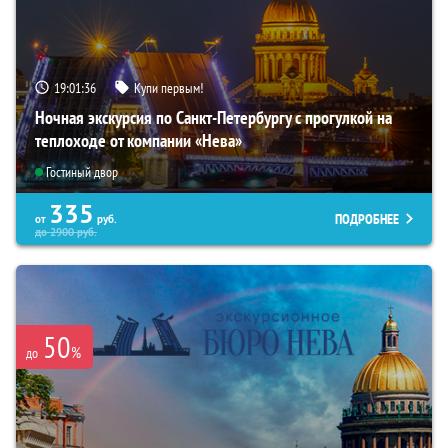
19:01:35
Купи первым!
Ночная экскурсия по Санкт-Петербургу с прогулкой на
теплоходе от компании «Нева»
Гостиный двор
335
ПОДРОБНЕЕ
от
руб.
до
2900
руб.
50
%
до