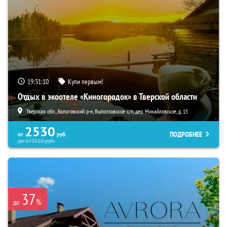
19:31:09
Купи первым!
Отдых в экоотеле «Киногородок» в Тверской области
Тверская обл., Бологовский р-н, Выползовское с/п, дер. Михайловское, д. 15
2530
ПОДРОБНЕЕ
от
руб.
до
173110
руб.
37
%
до