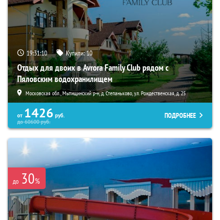
19:31:09
Купили:
10
Отдых для двоих в Avrora Family Club рядом с
Пяловским водохранилищем
Московская обл., Мытищинский р-н, д. Степаньково, ул. Рождественская, д. 25
1426
ПОДРОБНЕЕ
от
руб.
до
60600
руб.
30
%
до