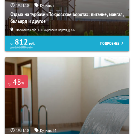
19:31:09
Купили:
7
Отдых на турбазе «Покровские ворота»: питание, мангал,
бильярд и другое
Московская обл., КП Покровские ворота, д. 182
812
ПОДРОБНЕЕ
от
руб.
до
140800
руб.
48
%
до
19:31:09
Купили:
34