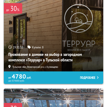
30
%
до
19:31:09
Купили:
8
Проживание в домике на выбор в загородном
комплексе «Терруар» в Тульской области
Тульская обл., Ясногорский р-н, с. Кузмищево
4780
ПОДРОБНЕЕ
от
руб.
до
57400
руб.