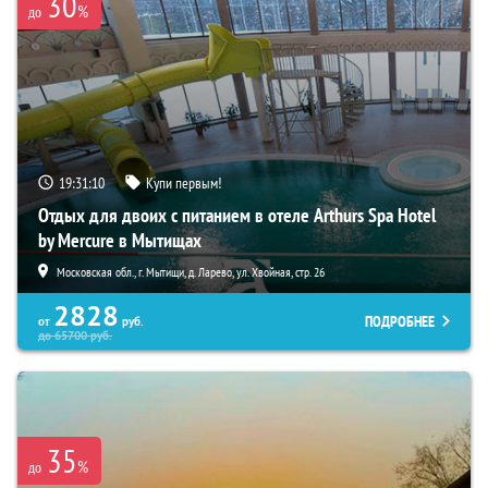
30
%
до
19:31:09
Купи первым!
Отдых для двоих с питанием в отеле Arthurs Spa Hotel
by Mercure в Мытищах
Московская обл., г. Мытищи, д. Ларево, ул. Хвойная, стр. 26
2828
ПОДРОБНЕЕ
от
руб.
до
65700
руб.
35
%
до