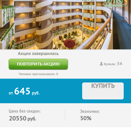
Акция завершилась
34
ПОВТОРИТЬ АКЦИЮ
Купили:
Человек проголосовало: 0
КУПИТЬ
645
от
руб.
Цена без скидки:
Экономия:
20550
50%
руб.