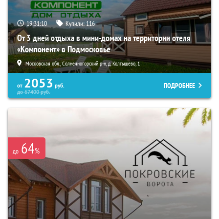
19:31:09
Купили:
116
От 3 дней отдыха в мини-домах на территории отеля
«Компонент» в Подмосковье
Московская обл., Солнечногорский р-н, д. Колтышево, 1
2053
ПОДРОБНЕЕ
от
руб.
до
67400
руб.
64
%
до