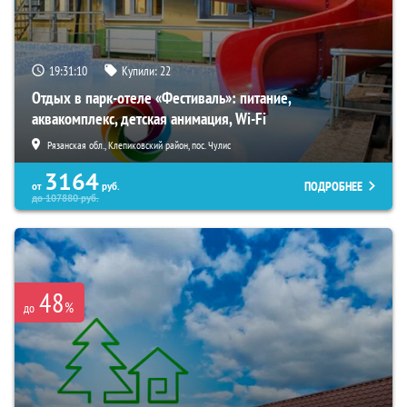
19:31:09
Купили:
22
Отдых в парк-отеле «Фестиваль»: питание,
аквакомплекс, детская анимация, Wi-Fi
Рязанская обл., Клепиковский район, пос. Чулис
3164
ПОДРОБНЕЕ
от
руб.
до
107880
руб.
48
%
до