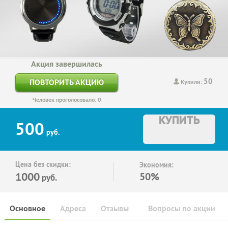
Акция завершилась
50
ПОВТОРИТЬ АКЦИЮ
Купили:
Человек проголосовало: 0
КУПИТЬ
500
руб.
Цена без скидки:
Экономия:
1000
50%
руб.
Основное
Адреса
Отзывы
Вопросы по акции