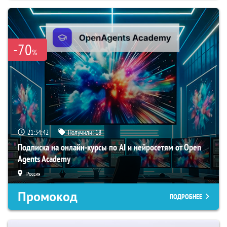
-70
%
21:34:41
Получили:
18
Подписка на онлайн-курсы по AI и нейросетям от Open
Agents Academy
Россия
Промокод
ПОДРОБНЕЕ