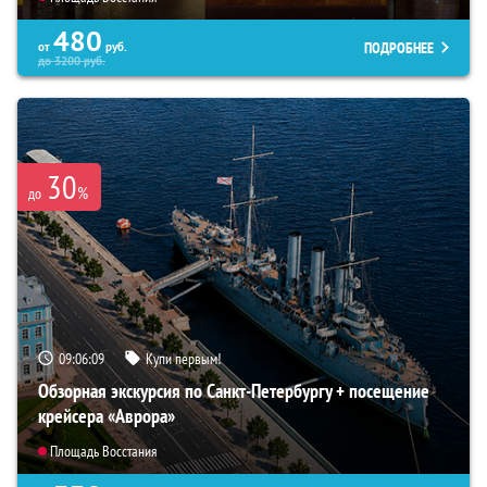
480
ПОДРОБНЕЕ
от
руб.
до
3200
руб.
30
%
до
09:06:08
Купи первым!
Обзорная экскурсия по Санкт-Петербургу + посещение
крейсера «Аврора»
Площадь Восстания