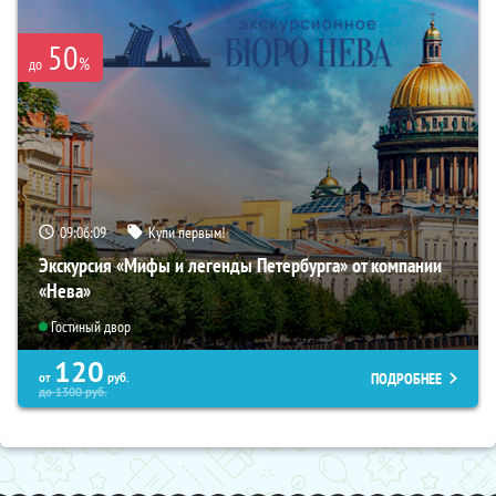
50
%
до
09:06:08
Купи первым!
Экскурсия «Мифы и легенды Петербурга» от компании
«Нева»
Гостиный двор
120
ПОДРОБНЕЕ
от
руб.
до
1300
руб.