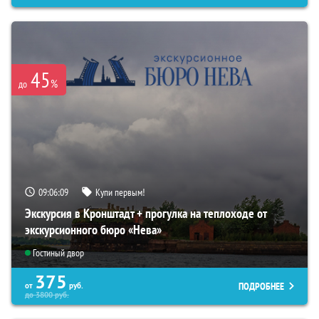
45
%
до
09:06:08
Купи первым!
Экскурсия в Кронштадт + прогулка на теплоходе от
экскурсионного бюро «Нева»
Гостиный двор
375
ПОДРОБНЕЕ
от
руб.
до
3800
руб.