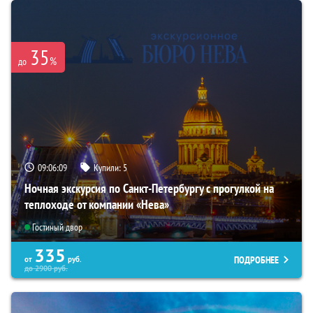
35
%
до
09:06:08
Купили:
5
Ночная экскурсия по Санкт-Петербургу с прогулкой на
теплоходе от компании «Нева»
Гостиный двор
335
ПОДРОБНЕЕ
от
руб.
до
2900
руб.