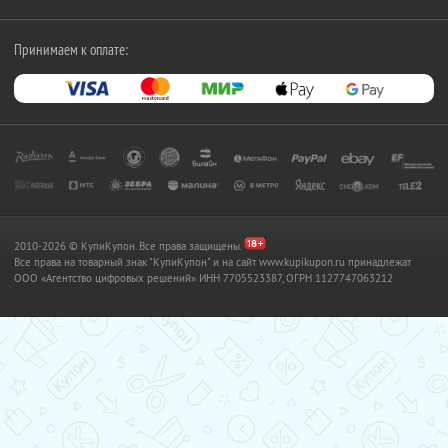
Принимаем к оплате:
2010-2026 © КупиКупон. Все права защищены.
Все права на товарный знак "КупиКупон" и на сайт www.kupikupon.ru принадлежат
OOO «Агентство цифровых решений» ИНН 7705523387, ОГРН 1127747063212