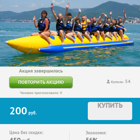
Акция завершилась
54
ПОВТОРИТЬ АКЦИЮ
Купили:
Человек проголосовало: 0
КУПИТЬ
200
руб.
Цена без скидки:
Экономия:
450
56%