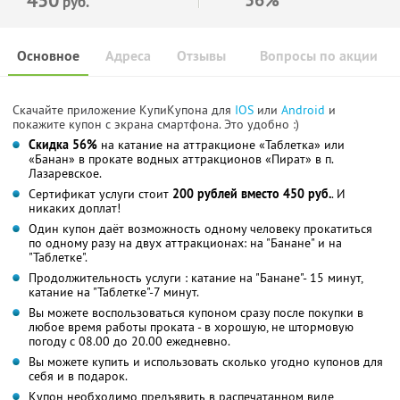
руб.
Основное
Адреса
Отзывы
Вопросы по акции
Скачайте приложение КупиКупона для
IOS
или
Android
и
покажите купон с экрана смартфона. Это удобно :)
Скидка 56%
на катание на аттракционе «Таблетка» или
«Банан» в прокате водных аттракционов «Пират» в п.
Лазаревское.
Сертификат услуги стоит
200 рублей вместо 450 руб.
. И
никаких доплат!
Один купон даёт возможность одному человеку прокатиться
по одному разу на двух аттракционах: на "Банане" и на
"Таблетке".
Продолжительность услуги : катание на "Банане"- 15 минут,
катание на "Таблетке"-7 минут.
Вы можете воспользоваться купоном сразу после покупки в
любое время работы проката - в хорошую, не штормовую
погоду с 08.00 до 20.00 ежедневно.
Вы можете купить и использовать сколько угодно купонов для
себя и в подарок.
Купон необходимо предъявить в распечатанном виде