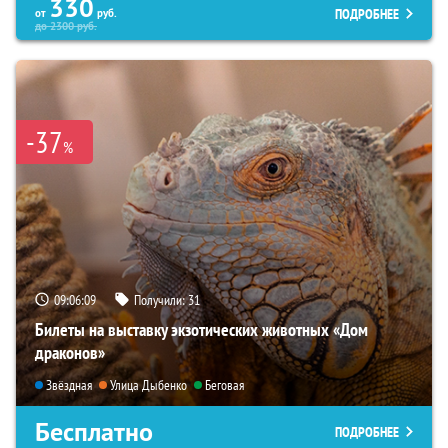
330
ПОДРОБНЕЕ
от
руб.
до
2300
руб.
-37
%
09:06:08
Получили:
31
Билеты на выставку экзотических животных «Дом
драконов»
Звёздная
Улица Дыбенко
Беговая
Бесплатно
ПОДРОБНЕЕ