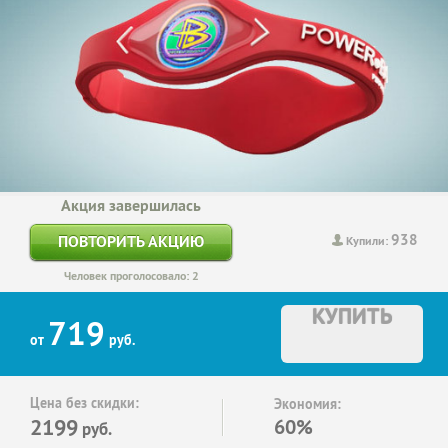
Акция завершилась
938
ПОВТОРИТЬ АКЦИЮ
Купили:
Человек проголосовало: 2
КУПИТЬ
719
от
руб.
Цена без скидки:
Экономия:
2199
60%
руб.