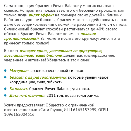
Сама концепция браслета Power Balance у многих вызывает
скепсис. Но практика показывает, что он бесследно проходит, как
только люди
видят эффект
на примере своих друзей и близких.
Работая на уровне биополя, браслет может воздействовать на вас
даже без соприкосновения с кожей, на расстоянии 2–6 см от тела.
Силиконовый браслет способен растягиваться до 40% своего
обхвата. Браслет Power Balance не имеет
никаких
противопоказаний
. Вы можете носить его круглосуточно, и это
принесет только пользу!
Браслет
очищает кровь, увеличивает ее циркуляцию,
восстанавливает ваше биополе
, делает вас жизнерадостнее,
увереннее и активнее! Убедитесь в этом сами!
Материал:
высококачественный силикон.
Браслет с двумя голограммами
, которые увеличивают
координацию, силу, гибкость.
Комплект:
браслет Power Balance, упаковка.
Дата изготовления:
2011 год, новая голограмма.
Услуги предоставляет: Общество с ограниченной
ответственностью «Сити Групп»,
ИНН 6165157999
, ОГРН
1096165004616