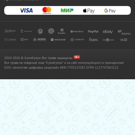
2010-2026 © КупиКупон. Все права защищены.
Все права на товарный знак "КупиКупон" и на сайт www.kupikupon.ru принадлежат
OOO «Агентство цифровых решений» ИНН 7705523387, ОГРН 1127747063212