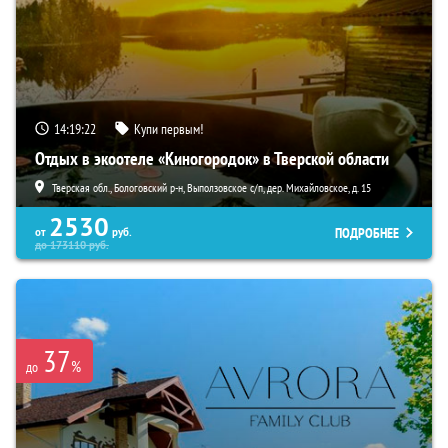
14:19:21
Купи первым!
Отдых в экоотеле «Киногородок» в Тверской области
Тверская обл., Бологовский р-н, Выползовское с/п, дер. Михайловское, д. 15
2530
ПОДРОБНЕЕ
от
руб.
до
173110
руб.
37
%
до