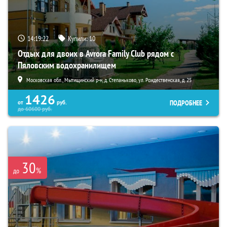
14:19:21
Купили:
10
Отдых для двоих в Avrora Family Club рядом с
Пяловским водохранилищем
Московская обл., Мытищинский р-н, д. Степаньково, ул. Рождественская, д. 25
1426
ПОДРОБНЕЕ
от
руб.
до
60600
руб.
30
%
до