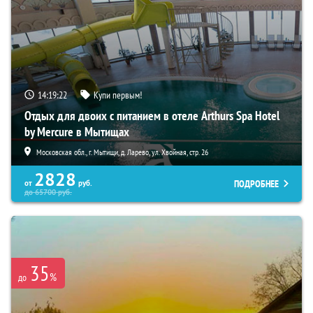
14:19:21
Купи первым!
Отдых для двоих с питанием в отеле Arthurs Spa Hotel
by Mercure в Мытищах
Московская обл., г. Мытищи, д. Ларево, ул. Хвойная, стр. 26
2828
ПОДРОБНЕЕ
от
руб.
до
65700
руб.
35
%
до