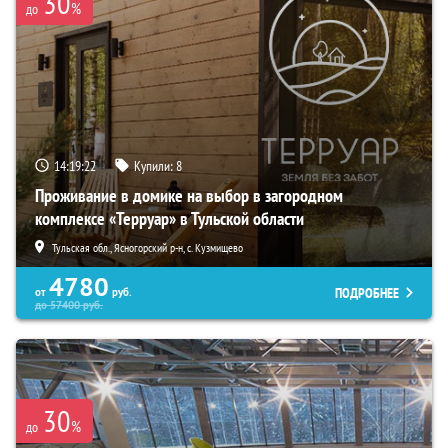
30
%
до
14:19:21
Купили:
8
Проживание в домике на выбор в загородном
комплексе «Терруар» в Тульской области
Тульская обл., Ясногорский р-н, с. Кузмищево
4780
ПОДРОБНЕЕ
от
руб.
до
57400
руб.
30
%
до