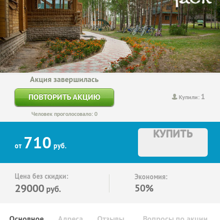
Акция завершилась
1
ПОВТОРИТЬ АКЦИЮ
Купили:
Человек проголосовало: 0
КУПИТЬ
710
от
руб.
Цена без скидки:
Экономия:
29000
50%
руб.
Основное
Адреса
Отзывы
Вопросы по акции