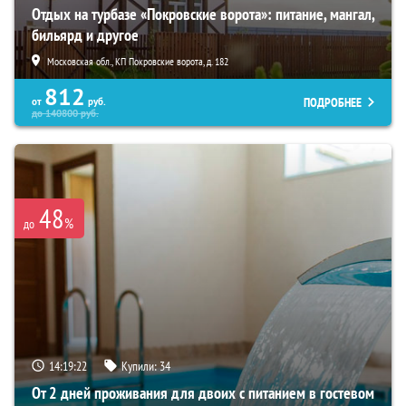
Отдых на турбазе «Покровские ворота»: питание, мангал,
бильярд и другое
Московская обл., КП Покровские ворота, д. 182
812
ПОДРОБНЕЕ
от
руб.
до
140800
руб.
48
%
до
14:19:21
Купили:
34
От 2 дней проживания для двоих с питанием в гостевом