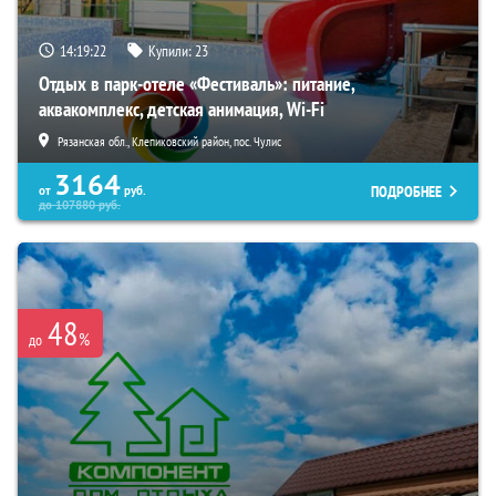
14:19:21
Купили:
23
Отдых в парк-отеле «Фестиваль»: питание,
аквакомплекс, детская анимация, Wi-Fi
Рязанская обл., Клепиковский район, пос. Чулис
3164
ПОДРОБНЕЕ
от
руб.
до
107880
руб.
48
%
до