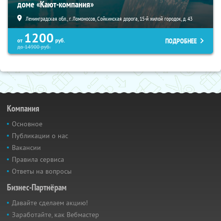
доме «Кают-компания»
Ленинградская обл., г. Ломоносов, Сойкинская дорога, 15-й жилой городок, д. 43
1200
ПОДРОБНЕЕ
от
руб.
до
14900
руб.
Компания
Основное
Публикации о нас
Вакансии
Правила сервиса
Ответы на вопросы
Бизнес-Партнёрам
Давайте сделаем акцию!
Заработайте, как Вебмастер