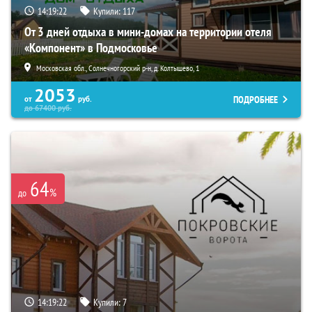
14:19:21
Купили:
117
От 3 дней отдыха в мини-домах на территории отеля
«Компонент» в Подмосковье
Московская обл., Солнечногорский р-н, д. Колтышево, 1
2053
ПОДРОБНЕЕ
от
руб.
до
67400
руб.
64
%
до
14:19:21
Купили:
7