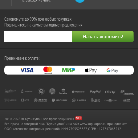
Сэкономьте до 90% при любых покупках
Подпишитесь на самые выгодные предложения
Принимаем к оплате:
2010-2026 © КупиКупон. Все права защищены.
Все права на товарный знак "КупиКупон" и на сайт www.kupikupon.ru принадлежат
OOO «Агентство цифровых решений» ИНН 7705523387, ОГРН 1127747063212