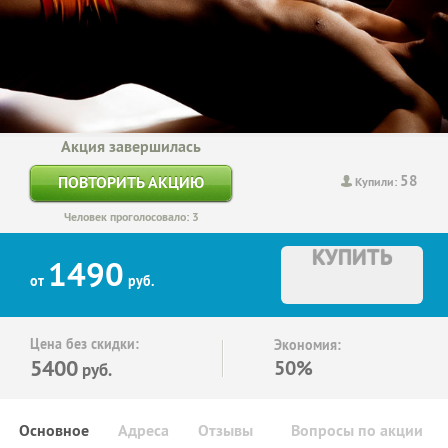
Акция завершилась
58
ПОВТОРИТЬ АКЦИЮ
Купили:
Человек проголосовало: 3
КУПИТЬ
1490
от
руб.
Цена без скидки:
Экономия:
5400
50%
руб.
Основное
Адреса
Отзывы
Вопросы по акции