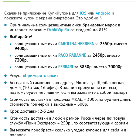
Скачайте приложение КупиКупона для
IOS
или
Android
и
покажите купон с экрана смартфона. Это удобно :)
Оригинальные солнцезащитные очки брендовых марок в
интернет-магазине
OchkiVip.Ru
со скидкой до 81%
Выбирайте!
солнцезащитные очки
CAROLINA HERRERA
за
2350р.
вместо
9400р.
солнцезащитные очки
PACO RABANNE
за
2450р.
вместо
7300р.
солнцезащитные очки
FERRARI
за
3850р.
вместо
20000р.
Услуга
«Примерить очки»
Бесплатный самовывоз по адресу: Москва, ул.Щербаковская,
дом 3, (10 этаж, 16 офис). В здании пропускная система,
поэтому будет не лишним, если вы захватите с собой паспорт
Стоимость доставки в пределах МКАД – 300р. по будним дням,
стоимость примерки в выходные – 600р.
Срок доставки: 2-3 дня
Стоимость доставки в любой регион России через почтовую
службу «Пони Экспресс» – 250р., по соответствующим срокам
Вы можете приобрести сколько угодно купонов для себя и в
подарок