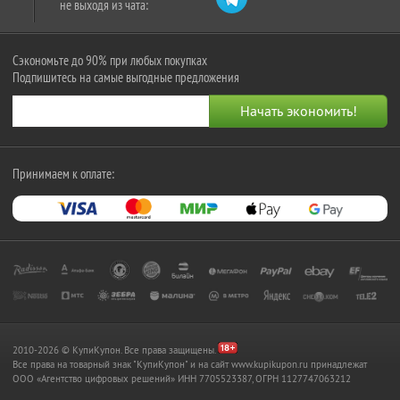
не выходя из чата:
Сэкономьте до 90% при любых покупках
Подпишитесь на самые выгодные предложения
Принимаем к оплате:
2010-2026 © КупиКупон. Все права защищены.
Все права на товарный знак "КупиКупон" и на сайт www.kupikupon.ru принадлежат
OOO «Агентство цифровых решений» ИНН 7705523387, ОГРН 1127747063212