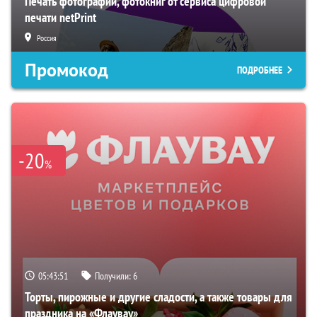
Печать фотографий, фотокниг от сервиса цифровой
печати netPrint
Россия
Промокод
ПОДРОБНЕЕ
-20
%
05:43:50
Получили:
6
Торты, пирожные и другие сладости, а также товары для
праздника на «Флаувау»