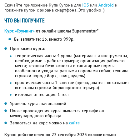
Скачайте приложение КупиКупона для
IOS
или
Android
и
покажите купон с экрана смартфона. Это удобно :)
ЧТО ВЫ ПОЛУЧИТЕ
Курс «Груминг»
от онлайн-школы Supermentor*
Вы заплатите: 1р. вместо 999р.
Программа курса:
теоретическая часть: 4 урока (материалы и инструменты,
необходимые в работе грумера; организация рабочего
места; техника безопасности и санитарные нормы;
особенности ухода за разными породами собак; техника
стрижки пород: йорк, шпиц, пудель)
практическая часть: 1 занятие (преподаватель показывает
все этапы стрижки йоркширского терьера)
итоговая аттестация: 1 тест
Уровень курса: начинающий
После прохождения курса выдается сертификат
международного образца
Записаться на курс можно на
сайте
Купон действителен по 22 сентября 2025 включительно