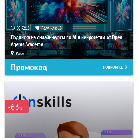
00:52:14
Получили:
18
Подписка на онлайн-курсы по AI и нейросетям от Open
Agents Academy
Россия
Промокод
ПОДРОБНЕЕ
-63
%