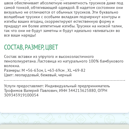
швов обеспечивает абсолютную незаметность трусиков даже под
самой тонкой, обтягивающей одеждой. В надетом состоянии они
визуально не отличаются от обычных трусиков. Эти буквально
волшебные трусики с особыми вкладкам подчеркнут контуры и
изгибы ваших ягодиц, скорректируют естественную форму и
придадут им более аппетитные изгибы. Трусики на низкой талии,
так что они не будут заметны и будут идеально «вливаться» во
все ваши наряды!
СОСТАВ, РАЗМЕР, ЦВЕТ
Состав: вставки из упругого и высокоэластичного
пенополиуретана. Ластовица из натурального 100% бамбукового
волокна.
Размеры: M =56-63см, L =63-69см , XL =69-82
Цвет: леопардовый, бежевый, черный
Услуги предоставляет: Индивидуальный предприниматель
Трофимов Валерий Павлович,
ИНН 344213625880
, ОГРН
309345919100054