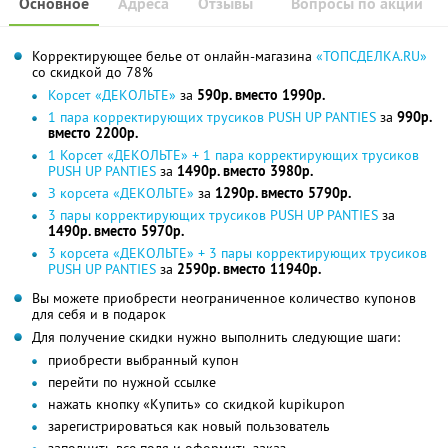
Основное
Адреса
Отзывы
Вопросы по акции
Корректирующее белье от онлайн-магазина
«ТОПСДЕЛКА.RU»
со скидкой до 78%
Корсет «ДЕКОЛЬТЕ»
за
590р. вместо 1990р.
1 пара корректирующих трусиков PUSH UP PANTIES
за
990р.
вместо 2200р.
1 Корсет «ДЕКОЛЬТЕ» + 1 пара корректирующих трусиков
PUSH UP PANTIES
за
1490р. вместо 3980р.
З корсета «ДЕКОЛЬТЕ»
за
1290р. вместо 5790р.
3 пары корректирующих трусиков PUSH UP PANTIES
за
1490р. вместо 5970р.
3 корсета «ДЕКОЛЬТЕ» + 3 пары корректирующих трусиков
PUSH UP PANTIES
за
2590р. вместо 11940р.
Вы можете приобрести неограниченное количество купонов
для себя и в подарок
Для получение скидки нужно выполнить следующие шаги:
приобрести выбранный купон
перейти по нужной ссылке
нажать кнопку «Купить» со скидкой kupikupon
зарегистрироваться как новый пользователь
заполнить все поля и оформить заказ