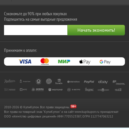
Сэкономьте до 90% при любых покупках
Подпишитесь на самые выгодные предложения
Принимаем к оплате:
2010-2026 © КупиКупон. Все права защищены.
Все права на товарный знак "КупиКупон" и на сайт www.kupikupon.ru принадлежат
OOO «Агентство цифровых решений» ИНН 7705523387, ОГРН 1127747063212