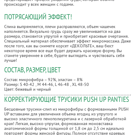
происходит у всех женщин с годами.
ПОТРЯСАЮЩИЙ ЭФФЕКТ!
Спина выпрямляется, плечи расправляются, объем чашечек
наполняется. Визуально грудь сразу же увеличивается на два
размера, становится упругой и приобретает красивые очертания.
Специальный материал обеспечивает эффект микромассажа. Даже
после того, как вы снимете корсет «ДЕКОЛЬТЕ», ваш бюст
некоторое время все еще будет держать красивую форму. Вы
станете увереннее в себе, будете выглядеть и чувствовать себя
лучше!
СОСТАВ, РАЗМЕР, ЦВЕТ
Состав: микрофибра – 92%, эластан – 8%
Размер: S 40-42 , M 44-46, L 46-48 , XL 48-50
Цвет: бежевый и черный
КОРРЕКТИРУЮЩИЕ ТРУСИКИ PUSH UP PANTIES
Бесшовные трусики-слип из микрофибры с формованными PUSH
UP вставками для увеличения объема ягодиц из упругого и
высоко эластичного пенополиуретана и с лазерной обработкой
края! Легкая, высоко-упругая, формованная моновставка
анатомической формы толщиной от 1,8 см до 2,5 см идеально
повторяет формы женской фигуры. Полное отсутствие краевых