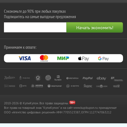
Сэкономьте до 90% при любых покупках
Подпишитесь на самые выгодные предложения
Принимаем к оплате:
2010-2026 © КупиКупон. Все права защищены.
Все права на товарный знак "КупиКупон" и на сайт www.kupikupon.ru принадлежат
OOO «Агентство цифровых решений» ИНН 7705523387, ОГРН 1127747063212