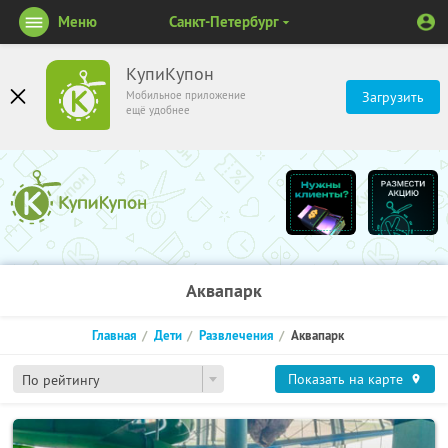
Меню
Санкт-Петербург
КупиКупон
Мобильное приложение
Загрузить
ещё удобнее
Аквапарк
Главная
Дети
Развлечения
Аквапарк
Показать на карте
По рейтингу