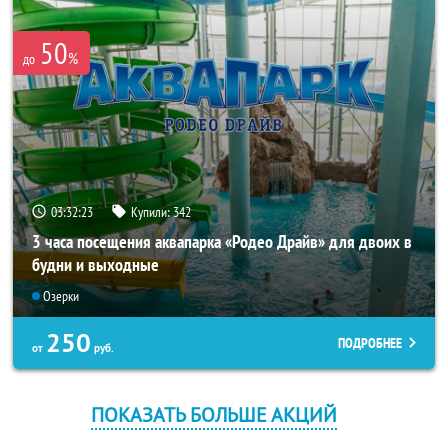
50
%
до
03:32:23
Купили:
342
3 часа посещения аквапарка «Родео Драйв» для двоих в
будни и выходные
Озерки
250
ПОДРОБНЕЕ
от
руб.
ПОКАЗАТЬ БОЛЬШЕ АКЦИЙ