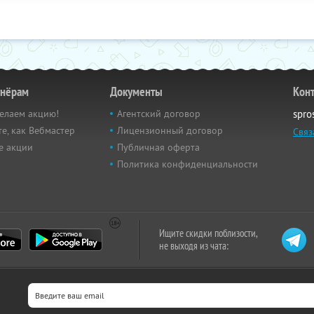
тнёрам
Документы
Кон
елаем акцию!
Агентский договор
spro
е, как Вебмастер
Лицензионный договор
Связ
е акции
Публичная оферта
Политика конфиденциальности
Ищите скидки поблизости,
не выходя из чата: