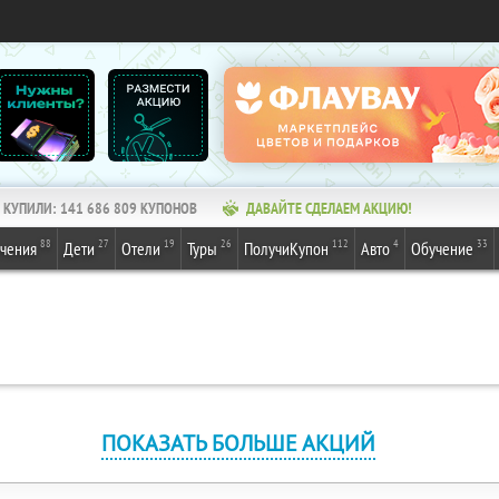
КУПИЛИ:
141 686 810
КУПОНОВ
ДАВАЙТЕ СДЕЛАЕМ АКЦИЮ!
88
27
19
26
112
4
33
ечения
Дети
Отели
Туры
ПолучиКупон
Авто
Обучение
ПОКАЗАТЬ БОЛЬШЕ АКЦИЙ