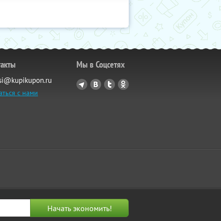
такты
Мы в Соцсетях
si@kupikupon.ru
аться с нами