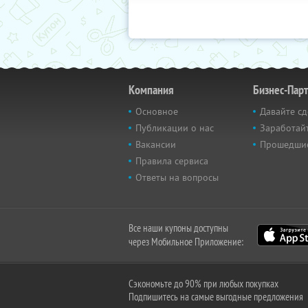
Компания
Бизнес-Пар
Основное
Давайте сд
Публикации о нас
Заработайт
Вакансии
Прошедши
Правила сервиса
Ответы на вопросы
Все наши купоны доступны
через Мобильное Приложение:
Сэкономьте до 90% при любых покупках
Подпишитесь на самые выгодные предложения