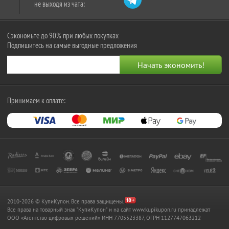
не выходя из чата:
Сэкономьте до 90% при любых покупках
Подпишитесь на самые выгодные предложения
Принимаем к оплате:
2010-2026 © КупиКупон. Все права защищены.
Все права на товарный знак "КупиКупон" и на сайт www.kupikupon.ru принадлежат
OOO «Агентство цифровых решений» ИНН 7705523387, ОГРН 1127747063212