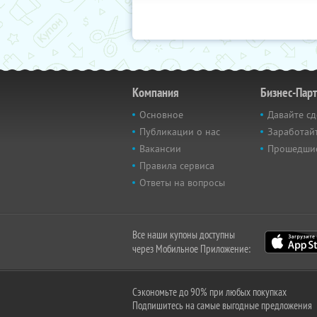
Компания
Бизнес-Пар
Основное
Давайте сд
Публикации о нас
Заработайт
Вакансии
Прошедши
Правила сервиса
Ответы на вопросы
Все наши купоны доступны
через Мобильное Приложение:
Сэкономьте до 90% при любых покупках
Подпишитесь на самые выгодные предложения