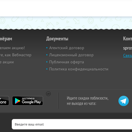
тнёрам
Документы
Кон
елаем акцию!
Агентский договор
spro
е, как Вебмастер
Лицензионный договор
Связ
е акции
Публичная оферта
Политика конфиденциальности
Ищите скидки поблизости,
не выходя из чата: