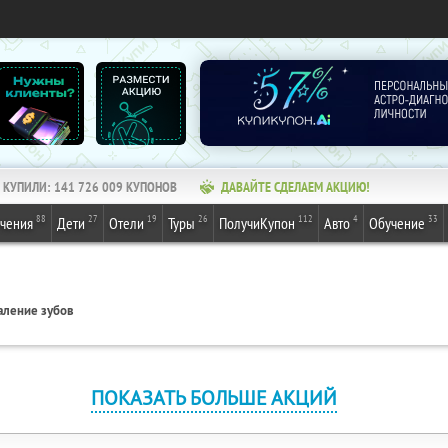
КУПИЛИ:
141 726 010
КУПОНОВ
ДАВАЙТЕ СДЕЛАЕМ АКЦИЮ!
88
27
19
26
112
4
33
ечения
Дети
Отели
Туры
ПолучиКупон
Авто
Обучение
аление зубов
ПОКАЗАТЬ БОЛЬШЕ АКЦИЙ